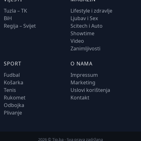
Tuzla – TK
Lifestyle i zdravlje
BiH
Ljubav i Sex
Regija – Svijet
Scitech i Auto
Showtime
Video
Zanimljivosti
SPORT
O NAMA
Fudbal
Impressum
Košarka
Marketing
Tenis
Uslovi korištenja
Rukomet
Kontakt
Odbojka
Plivanje
2026 © Tip.ba - Sva prava zadržana