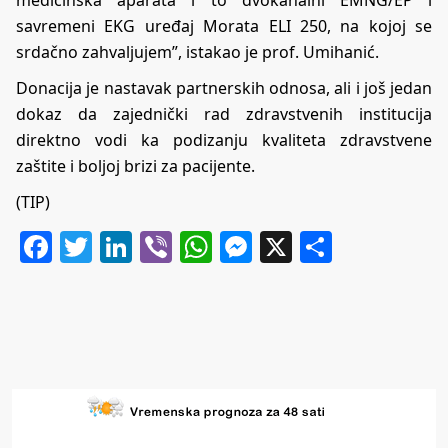
savremeni EKG uređaj Morata ELI 250, na kojoj se
srdačno zahvaljujem”, istakao je prof. Umihanić.
Donacija je nastavak partnerskih odnosa, ali i još jedan
dokaz da zajednički rad zdravstvenih institucija
direktno vodi ka podizanju kvaliteta zdravstvene
zaštite i boljoj brizi za pacijente.
(TIP)
Facebook
Twitter
LinkedIn
Viber
WhatsApp
Messenger
X
Share