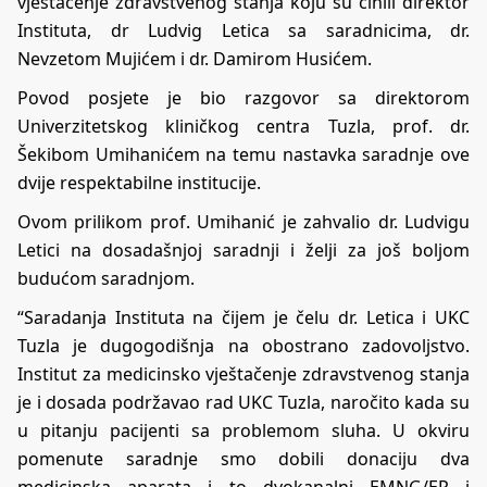
vještačenje zdravstvenog stanja koju su činili direktor
Instituta, dr Ludvig Letica sa saradnicima, dr.
Nevzetom Mujićem i dr. Damirom Husićem.
Povod posjete je bio razgovor sa direktorom
Univerzitetskog kliničkog centra Tuzla, prof. dr.
Šekibom Umihanićem na temu nastavka saradnje ove
dvije respektabilne institucije.
Ovom prilikom prof. Umihanić je zahvalio dr. Ludvigu
Letici na dosadašnjoj saradnji i želji za još boljom
budućom saradnjom.
“Saradanja Instituta na čijem je čelu dr. Letica i UKC
Tuzla je dugogodišnja na obostrano zadovoljstvo.
Institut za medicinsko vještačenje zdravstvenog stanja
je i dosada podržavao rad UKC Tuzla, naročito kada su
u pitanju pacijenti sa problemom sluha. U okviru
pomenute saradnje smo dobili donaciju dva
medicinska aparata i to dvokanalni EMNG/EP i