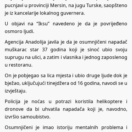
pucnjavi u provinciji Mersin, na jugu Turske, saopšteno
je iz kancelarije lokalnog guvernera.
U objavi na “Iksu” navedeno je da je povrijeđeno
osmoro ljudi.
Agencija Anadolija javila je da je osumnjičeni napadač
muškarac star 37 godina koji je sinoć ubio svoju
suprugu na ulici, a zatim i vlasnika i jednog zaposlenog
u restoranu.
On je pobjegao sa lica mjesta i ubio druge ljude dok je
bježao, uključujući tinejdžera od 16 godina, navodi se u
izvještaju.
Policija je noćas u potrazi koristila helikoptere i
dronove da bi uhvatila napadača koji je, navodno,
izvršio samoubistvo.
Osumnjičeni je imao istoriju mentalnih problema i