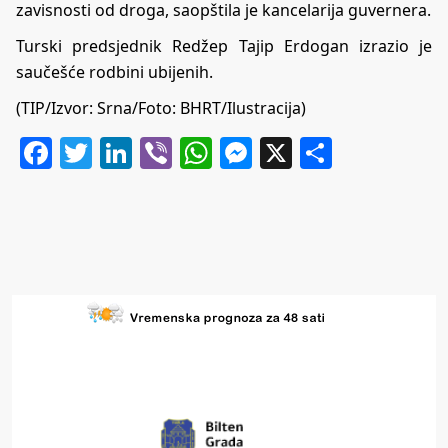
zavisnosti od droga, saopštila je kancelarija guvernera.
Turski predsjednik Redžep Tajip Erdogan izrazio je
saučešće rodbini ubijenih.
(TIP/Izvor: Srna/Foto: BHRT/Ilustracija)
Facebook
Twitter
LinkedIn
Viber
WhatsApp
Messenger
X
Share