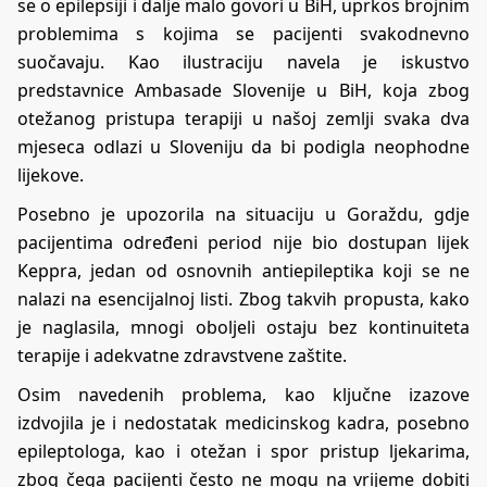
se o epilepsiji i dalje malo govori u BiH, uprkos brojnim
problemima s kojima se pacijenti svakodnevno
suočavaju. Kao ilustraciju navela je iskustvo
predstavnice Ambasade Slovenije u BiH, koja zbog
otežanog pristupa terapiji u našoj zemlji svaka dva
mjeseca odlazi u Sloveniju da bi podigla neophodne
lijekove.
Posebno je upozorila na situaciju u Goraždu, gdje
pacijentima određeni period nije bio dostupan lijek
Keppra, jedan od osnovnih antiepileptika koji se ne
nalazi na esencijalnoj listi. Zbog takvih propusta, kako
je naglasila, mnogi oboljeli ostaju bez kontinuiteta
terapije i adekvatne zdravstvene zaštite.
Osim navedenih problema, kao ključne izazove
izdvojila je i nedostatak medicinskog kadra, posebno
epileptologa, kao i otežan i spor pristup ljekarima,
zbog čega pacijenti često ne mogu na vrijeme dobiti