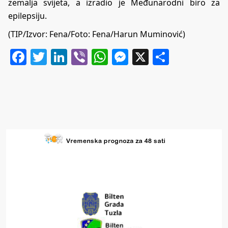
zemalja svijeta, a izradio je Međunarodni biro za
epilepsiju.
(TIP/Izvor: Fena/Foto: Fena/Harun Muminović)
Facebook
Twitter
LinkedIn
Viber
WhatsApp
Messenger
X
Share