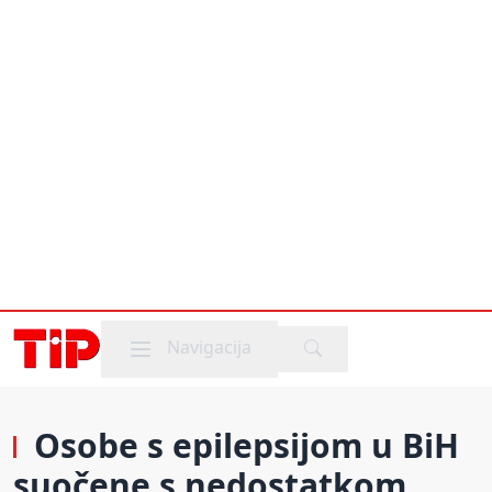
Mobile menu
Navigacija
Osobe s epilepsijom u BiH
suočene s nedostatkom