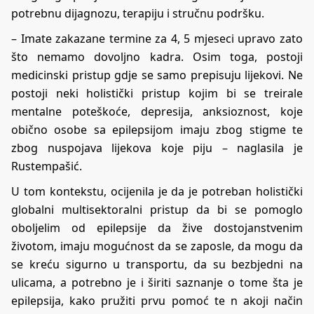
potrebnu dijagnozu, terapiju i stručnu podršku.
– Imate zakazane termine za 4, 5 mjeseci upravo zato
što nemamo dovoljno kadra. Osim toga, postoji
medicinski pristup gdje se samo prepisuju lijekovi. Ne
postoji neki holistički pristup kojim bi se treirale
mentalne poteškoće, depresija, anksioznost, koje
obično osobe sa epilepsijom imaju zbog stigme te
zbog nuspojava lijekova koje piju – naglasila je
Rustempašić.
U tom kontekstu, ocijenila je da je potreban holistički
globalni multisektoralni pristup da bi se pomoglo
oboljelim od epilepsije da žive dostojanstvenim
životom, imaju mogućnost da se zaposle, da mogu da
se kreću sigurno u transportu, da su bezbjedni na
ulicama, a potrebno je i širiti saznanje o tome šta je
epilepsija, kako pružiti prvu pomoć te n akoji način