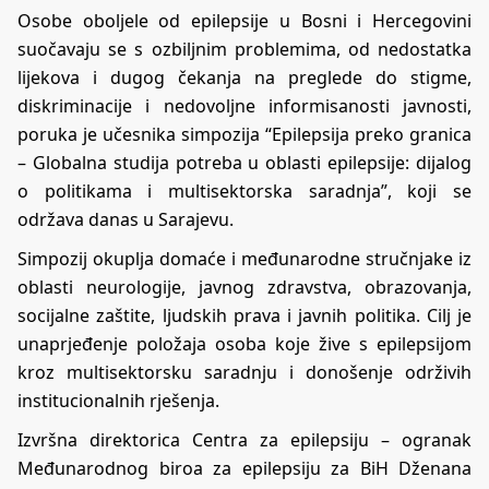
Osobe oboljele od epilepsije u Bosni i Hercegovini
suočavaju se s ozbiljnim problemima, od nedostatka
lijekova i dugog čekanja na preglede do stigme,
diskriminacije i nedovoljne informisanosti javnosti,
poruka je učesnika simpozija “Epilepsija preko granica
– Globalna studija potreba u oblasti epilepsije: dijalog
o politikama i multisektorska saradnja”, koji se
održava danas u Sarajevu.
Simpozij okuplja domaće i međunarodne stručnjake iz
oblasti neurologije, javnog zdravstva, obrazovanja,
socijalne zaštite, ljudskih prava i javnih politika. Cilj je
unaprjeđenje položaja osoba koje žive s epilepsijom
kroz multisektorsku saradnju i donošenje održivih
institucionalnih rješenja.
Izvršna direktorica Centra za epilepsiju – ogranak
Međunarodnog biroa za epilepsiju za BiH Dženana