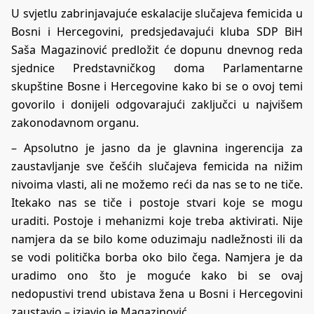
U svjetlu zabrinjavajuće eskalacije slučajeva femicida u
Bosni i Hercegovini, predsjedavajući kluba SDP BiH
Saša Magazinović predložit će dopunu dnevnog reda
sjednice Predstavničkog doma Parlamentarne
skupštine Bosne i Hercegovine kako bi se o ovoj temi
govorilo i donijeli odgovarajući zaključci u najvišem
zakonodavnom organu.
– Apsolutno je jasno da je glavnina ingerencija za
zaustavljanje sve češćih slučajeva femicida na nižim
nivoima vlasti, ali ne možemo reći da nas se to ne tiče.
Itekako nas se tiče i postoje stvari koje se mogu
uraditi. Postoje i mehanizmi koje treba aktivirati. Nije
namjera da se bilo kome oduzimaju nadležnosti ili da
se vodi politička borba oko bilo čega. Namjera je da
uradimo ono što je moguće kako bi se ovaj
nedopustivi trend ubistava žena u Bosni i Hercegovini
zaustavio – izjavio je Magazinović.