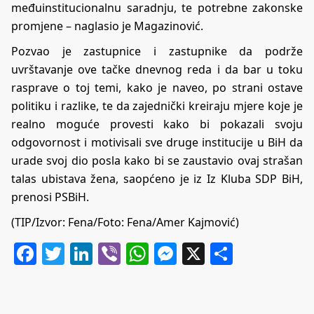
međuinstitucionalnu saradnju, te potrebne zakonske
promjene – naglasio je Magazinović.
Pozvao je zastupnice i zastupnike da podrže
uvrštavanje ove tačke dnevnog reda i da bar u toku
rasprave o toj temi, kako je naveo, po strani ostave
politiku i razlike, te da zajednički kreiraju mjere koje je
realno moguće provesti kako bi pokazali svoju
odgovornost i motivisali sve druge institucije u BiH da
urade svoj dio posla kako bi se zaustavio ovaj strašan
talas ubistava žena, saopćeno je iz Iz Kluba SDP BiH,
prenosi PSBiH.
(TIP/Izvor: Fena/Foto: Fena/Amer Kajmović)
Facebook
Twitter
LinkedIn
Viber
WhatsApp
Messenger
X
Share