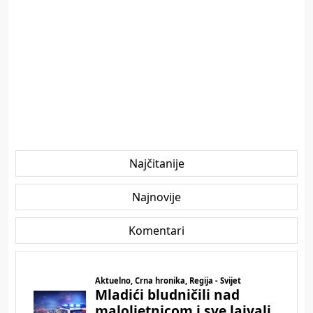
Najčitanije
Najnovije
Komentari