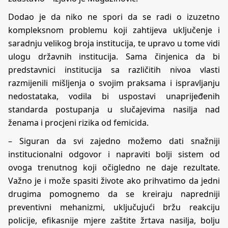
Dodao je da niko ne spori da se radi o izuzetno
kompleksnom problemu koji zahtijeva uključenje i
saradnju velikog broja institucija, te upravo u tome vidi
ulogu državnih institucija. Sama činjenica da bi
predstavnici institucija sa različitih nivoa vlasti
razmijenili mišljenja o svojim praksama i ispravljanju
nedostataka, vodila bi uspostavi unaprijeđenih
standarda postupanja u slučajevima nasilja nad
ženama i procjeni rizika od femicida.
– Siguran da svi zajedno možemo dati snažniji
institucionalni odgovor i napraviti bolji sistem od
ovoga trenutnog koji očigledno ne daje rezultate.
Važno je i može spasiti živote ako prihvatimo da jedni
drugima pomognemo da se kreiraju napredniji
preventivni mehanizmi, uključujući bržu reakciju
policije, efikasnije mjere zaštite žrtava nasilja, bolju