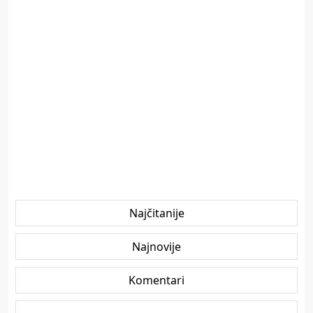
Najčitanije
Najnovije
Komentari