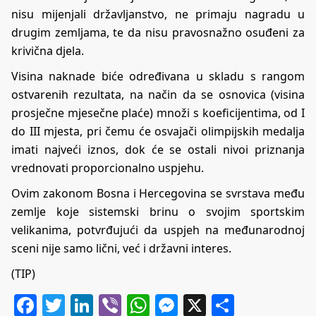
nisu mijenjali državljanstvo, ne primaju nagradu u
drugim zemljama, te da nisu pravosnažno osuđeni za
krivična djela.
Visina naknade biće određivana u skladu s rangom
ostvarenih rezultata, na način da se osnovica (visina
prosječne mjesečne plaće) množi s koeficijentima, od I
do III mjesta, pri čemu će osvajači olimpijskih medalja
imati najveći iznos, dok će se ostali nivoi priznanja
vrednovati proporcionalno uspjehu.
Ovim zakonom Bosna i Hercegovina se svrstava među
zemlje koje sistemski brinu o svojim sportskim
velikanima, potvrđujući da uspjeh na međunarodnoj
sceni nije samo lični, već i državni interes.
(TIP)
Facebook
Twitter
LinkedIn
Viber
WhatsApp
Messenger
X
Share