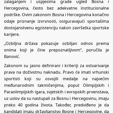
zalaganjem i uspjesima grade ugled Bosna i
Hercegovina, često bez adekvatne institucionalne
podrške. Ovim zakonom Bosna i Hercegovina konačno
odaje priznanje izvrsnosti, osiguravajući sportašima
dostojanstvenu egzistenciju nakon završetka sportske
karijere.
„Ozbiljna država pokazuje ozbiljan odnos prema
onima koji je čine prepoznatljivom“, poručila je
Banović.
Zakonom su jasno definirani i kriteriji za ostvarivanje
prava na doživotnu naknadu. Pravo će imati vrhunski
sportisti koji su osvojili medalje na najvećim
međunarodnim takmičenjima, poput Olimpijskih i
Paraolimpijskih igara, svjetskih i evropskih prvenstava,
uz uslov da su nastupali za Bosnu i Hercegovinu, imaju
preko 40 godina života. Također, predviđeno je da
kandidati imaju državljanstvo Bosne i Hercegovine, da