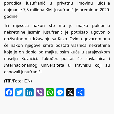
porodica Jusufranić u privatnu imovinu uložila
najmanje 7,5 miliona KM. Jusufranić je preminuo 2020.
godine.
Tri mjeseca nakon što mu je majka poklonila
nekretnine Jasmin Jusufranić je potpisao ugovor o
doživotnom izdržavanju sa Kezo. Ovim ugovorom ona
će nakon njegove smrti postati vlasnica nekretnina
koje je on dobio od majke, osim kuće u sarajevskom
naselju Kovačići. Također, postat će suvlasnica i
Internacionalnog univerziteta u Travniku koji su
osnovali Jusufranići.
(TIP/Foto:
CIN
)
Facebook
Twitter
LinkedIn
Viber
WhatsApp
Messenger
X
Share