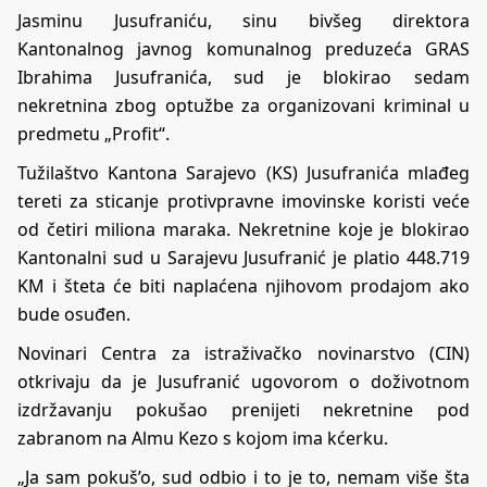
Jasminu Jusufraniću, sinu bivšeg direktora
Kantonalnog javnog komunalnog preduzeća GRAS
Ibrahima Jusufranića, sud je blokirao sedam
nekretnina zbog optužbe za organizovani kriminal u
predmetu „Profit“.
Tužilaštvo Kantona Sarajevo (KS) Jusufranića mlađeg
tereti za sticanje protivpravne imovinske koristi veće
od četiri miliona maraka. Nekretnine koje je blokirao
Kantonalni sud u Sarajevu Jusufranić je platio 448.719
KM i šteta će biti naplaćena njihovom prodajom ako
bude osuđen.
Novinari Centra za istraživačko novinarstvo (CIN)
otkrivaju da je Jusufranić ugovorom o doživotnom
izdržavanju pokušao prenijeti nekretnine pod
zabranom na Almu Kezo s kojom ima kćerku.
„Ja sam pokuš’o, sud odbio i to je to, nemam više šta