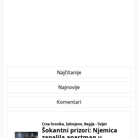
Najčitanije
Najnovije
Komentari