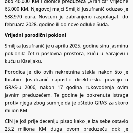
oko 46.000 KM i dionice preduzeća „Vranica“ vrijedne
65.000 KM. Njegovoj majci Smiljki Jusufranić oduzeo je
588.970 eura. Novcem je zabranjeno raspolagati do
februara 2028. godine ili do nove odluke Suda.
Vrijedni porodični pokloni
Smiljka Jusufranić je u aprilu 2025. godine sinu Jasminu
poklonila četiri poslovna prostora, kuću u Sarajevu i
kuću u Kiseljaku.
Porodica je dio ovih nekretnina stekla nakon što je
Ibrahim Jusufranić napustio direktorsku poziciju u
GRAS-u 2006, nakon 17 godina rukovođenja ovim
javnim preduzećem. Te godine je pokrenuta istraga
protiv njega zbog sumnje da je oštetio GRAS za skoro
milion KM.
CIN je još prije deceniju pisao kako je iza sebe ostavio
25,2 miliona KM duga ovom preduzeću dok je