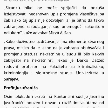
„Stranku niko ne može spriječiti da pokuša
izdejstvovati neosnovan upis promjene vlasništva pa
čak i ako taj upis nije dozvoljen, ali je bitno da takvo
zabranjeno raspolaganje sud onemogući zakonitom
odlukom”, kaže advokat Mirza Ališah.
„Kako doživotno uzdržavanje ima elemente stvarnog
prava, mislim da je jasno da je zabrana obuhvaćala i
promjenu statusa nekretnine u sudu ili bilo kakvih
zabilježbi na nekretnini“, rekao je Darko Datzer,
redovni profesor na Fakultetu za kriminalistiku,
kriminologiju i sigurnosne studije Univerziteta u
Sarajevu.
Profit Jusufranića
Osim blokade nekretnina Kantonalni sud je Jasminu
Jusufraniću oduzeo i novac u različitim valutama od