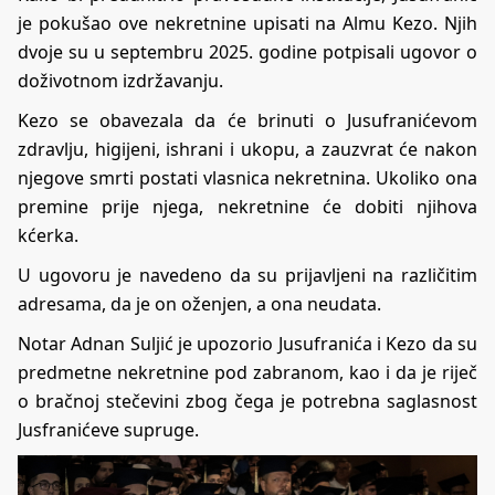
je pokušao ove nekretnine upisati na Almu Kezo. Njih
dvoje su u septembru 2025. godine potpisali ugovor o
doživotnom izdržavanju.
Kezo se obavezala da će brinuti o Jusufranićevom
zdravlju, higijeni, ishrani i ukopu, a zauzvrat će nakon
njegove smrti postati vlasnica nekretnina. Ukoliko ona
premine prije njega, nekretnine će dobiti njihova
kćerka.
U ugovoru je navedeno da su prijavljeni na različitim
adresama, da je on oženjen, a ona neudata.
Notar Adnan Suljić je upozorio Jusufranića i Kezo da su
predmetne nekretnine pod zabranom, kao i da je riječ
o bračnoj stečevini zbog čega je potrebna saglasnost
Jusfranićeve supruge.