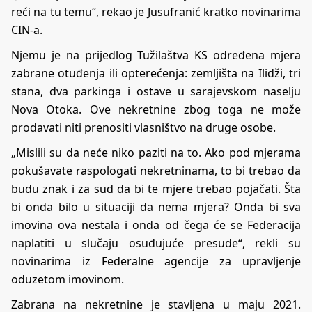
reći na tu temu“, rekao je Jusufranić kratko novinarima
CIN-a.
Njemu je na prijedlog Tužilaštva KS određena mjera
zabrane otuđenja ili opterećenja: zemljišta na Ilidži, tri
stana, dva parkinga i ostave u sarajevskom naselju
Nova Otoka. Ove nekretnine zbog toga ne može
prodavati niti prenositi vlasništvo na druge osobe.
„Mislili su da neće niko paziti na to. Ako pod mjerama
pokušavate raspologati nekretninama, to bi trebao da
budu znak i za sud da bi te mjere trebao pojačati. Šta
bi onda bilo u situaciji da nema mjera? Onda bi sva
imovina ova nestala i onda od čega će se Federacija
naplatiti u slučaju osuđujuće presude“, rekli su
novinarima iz Federalne agencije za upravljenje
oduzetom imovinom.
Zabrana na nekretnine je stavljena u maju 2021.