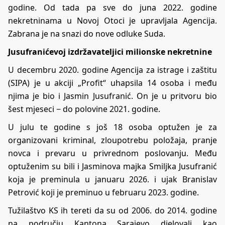
godine. Od tada pa sve do juna 2022. godine
nekretninama u Novoj Otoci je upravljala Agencija.
Zabrana je na snazi do nove odluke Suda.
Jusufranićevoj izdržavateljici milionske nekretnine
U decembru 2020. godine Agencija za istrage i zaštitu
(SIPA) je u akciji „Profit“ uhapsila 14 osoba i među
njima je bio i Jasmin Jusufranić. On je u pritvoru bio
šest mjeseci − do polovine 2021. godine.
U julu te godine s još 18 osoba optužen je za
organizovani kriminal, zloupotrebu položaja, pranje
novca i prevaru u privrednom poslovanju. Među
optuženim su bili i Jasminova majka Smiljka Jusufranić
koja je preminula u januaru 2026. i ujak Branislav
Petrović koji je preminuo u februaru 2023. godine.
Tužilaštvo KS ih tereti da su od 2006. do 2014. godine
na području Kantona Sarajevo djelovali kao