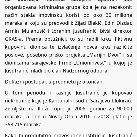
organizovana kriminalna grupa koja je na nezakonit
način stekla imovinsku korist od oko 30 miliona
maraka a koju su predvodili: Zijad Blekić, Edin Dizdar,
Armin Mulahusić i Ibrahim Jusufranić, bivši direktor
GRAS-a. Prema optužnici, to su radili kroz fiktivnu
kupovinu dionica te izvlačenje novca kroz različite
poslove, posebno preko projekta „Marijin Dvor“ i sa
dionicama sarajevske firme „Unioninvest“ u kojoj je
Jusufranić mlađi bio član Nadzornog odbora.
Dokazni postupak u predmetu je okončan.
U tom periodu i kasnije Jusufranić je kupovao
nekretnine koje je Kantonalni sud u Sarajevu blokirao.
Zemljište na Ilidži kupio je 2006. godine za 90.000
maraka, a one u Novoj Otoci 2016. i 2018. platio je
358.719 maraka.
Kako bi preduhitrio pravosudne institucije, Jusufranić