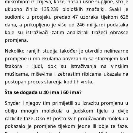
mikrobiom iz crijeva, kože, nosa i usne šupljine, što je
ukupno činilo 135.239 bioloških značajki. Svaki je
sudionik u prosjeku predao 47 uzoraka tijekom 626
dana, a prikupljeno je više od 246 milijardi podataka
koje su istraživači zatim analizirali tražeći obrasce
promjena.
Nekoliko ranijih studija također je utvrdilo nelinearne
promjene u molekulama povezanim sa starenjem kod
štakora i ljudi, dok su istraživanja na vinskim
mušicama, miševima i zebrastim ribicama ukazala na
postupan proces starenja kod tih vrsta.
Šta se događa u 40-ima i 60-ima?
Snyder i njegov tim primijetili su izrazitu promjenu u
obilju mnogih molekula u ljudskom tijelu u dvije
različite faze. Oko 81 posto svih proučavanih molekula
pokazalo je promjene tijekom jedne ili obje te faze.