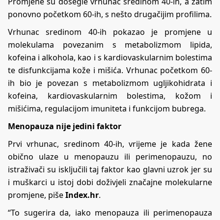
Promjene su dosegle vrhunac sredinom 40-ih, a zatim
ponovno početkom 60-ih, s nešto drugačijim profilima.
Vrhunac sredinom 40-ih pokazao je promjene u
molekulama povezanim s metabolizmom lipida,
kofeina i alkohola, kao i s kardiovaskularnim bolestima
te disfunkcijama kože i mišića. Vrhunac početkom 60-
ih bio je povezan s metabolizmom ugljikohidrata i
kofeina, kardiovaskularnim bolestima, kožom i
mišićima, regulacijom imuniteta i funkcijom bubrega.
Menopauza nije jedini faktor
Prvi vrhunac, sredinom 40-ih, vrijeme je kada žene
obično ulaze u menopauzu ili perimenopauzu, no
istraživači su isključili taj faktor kao glavni uzrok jer su
i muškarci u istoj dobi doživjeli značajne molekularne
promjene, piše
Index.hr
.
“To sugerira da, iako menopauza ili perimenopauza