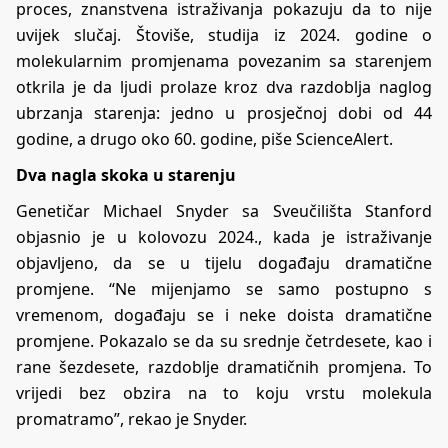
proces, znanstvena istraživanja pokazuju da to nije
uvijek slučaj. Štoviše, studija iz 2024. godine o
molekularnim promjenama povezanim sa starenjem
otkrila je da ljudi prolaze kroz dva razdoblja naglog
ubrzanja starenja: jedno u prosječnoj dobi od 44
godine, a drugo oko 60. godine, piše
ScienceAlert
.
Dva nagla skoka u starenju
Genetičar Michael Snyder sa Sveučilišta Stanford
objasnio je u kolovozu 2024., kada je istraživanje
objavljeno, da se u tijelu događaju dramatične
promjene. “Ne mijenjamo se samo postupno s
vremenom, događaju se i neke doista dramatične
promjene. Pokazalo se da su srednje četrdesete, kao i
rane šezdesete, razdoblje dramatičnih promjena. To
vrijedi bez obzira na to koju vrstu molekula
promatramo”, rekao je Snyder.