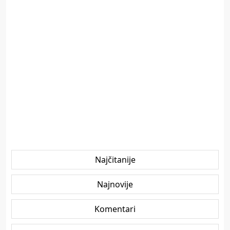
Najčitanije
Najnovije
Komentari