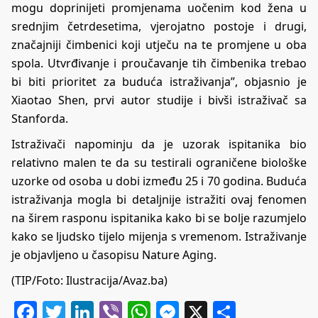
mogu doprinijeti promjenama uočenim kod žena u
srednjim četrdesetima, vjerojatno postoje i drugi,
značajniji čimbenici koji utječu na te promjene u oba
spola. Utvrđivanje i proučavanje tih čimbenika trebao
bi biti prioritet za buduća istraživanja”, objasnio je
Xiaotao Shen, prvi autor studije i bivši istraživač sa
Stanforda.
Istraživači napominju da je uzorak ispitanika bio
relativno malen te da su testirali ograničene biološke
uzorke od osoba u dobi između 25 i 70 godina. Buduća
istraživanja mogla bi detaljnije istražiti ovaj fenomen
na širem rasponu ispitanika kako bi se bolje razumjelo
kako se ljudsko tijelo mijenja s vremenom. Istraživanje
je objavljeno u časopisu Nature Aging.
(TIP/Foto: Ilustracija/Avaz.ba)
Facebook
Twitter
LinkedIn
Viber
WhatsApp
Messenger
X
Share