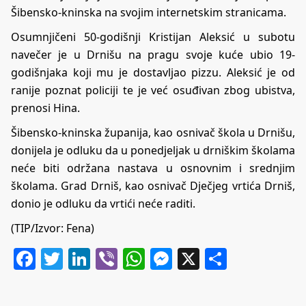
Šibensko-kninska na svojim internetskim stranicama.
Osumnjičeni 50-godišnji Kristijan Aleksić u subotu
navečer je u Drnišu na pragu svoje kuće ubio 19-
godišnjaka koji mu je dostavljao pizzu. Aleksić je od
ranije poznat policiji te je već osuđivan zbog ubistva,
prenosi Hina.
Šibensko-kninska županija, kao osnivač škola u Drnišu,
donijela je odluku da u ponedjeljak u drniškim školama
neće biti održana nastava u osnovnim i srednjim
školama. Grad Drniš, kao osnivač Dječjeg vrtića Drniš,
donio je odluku da vrtići neće raditi.
(TIP/Izvor: Fena)
Facebook
Twitter
LinkedIn
Viber
WhatsApp
Messenger
X
Share