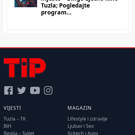
VIJESTI
MAGAZIN
Tuzla – TK
Lifestyle i zdravlje
BiH
Ljubav i Sex
Regija – Svijet
Scitech i Auto