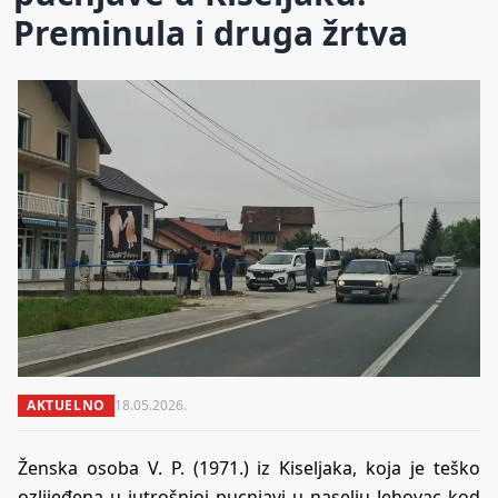
Preminula i druga žrtva
AKTUELNO
18.05.2026.
Ženska osoba V. P. (1971.) iz Kiseljaka, koja je teško
ozlijeđena u jutrošnjoj pucnjavi u naselju Jehovac kod