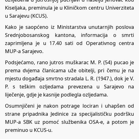
Kiseljaka, preminula je u Kliničkom centru Univerziteta
u Sarajevu (KCUS).
Kako je saopćeno iz Ministarstva unutarnjih poslova
Srednjobosanskog kantona, informacija o smrti
zaprimljena je u 17.40 sati od Operativnog centra
MUP-a Sarajevo.
Podsjećamo, rano jutros muškarac M. P. (54) pucao je
prema dvjema članicama uže obitelji, pri čemu je na
mjestu događaja smrtno stradala L. R. (1947.), dok je V.
P. s teškim ozljedama prevezena u Sarajevo na
liječenje, gdje je kasnije podlegla ozljedama.
Osumnjičeni je nakon potrage lociran i uhapšen od
strane pripadnika Jedinice za specijalističku podršku
MUP-a SBK uz pomoć službenika OSA-e, a potom je
preminuo u KCUS-u.