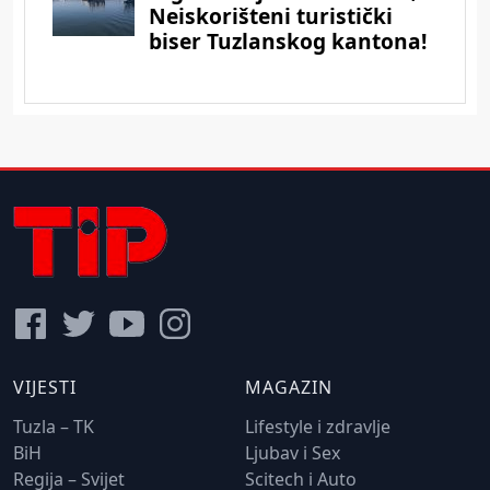
VIJESTI
MAGAZIN
Tuzla – TK
Lifestyle i zdravlje
BiH
Ljubav i Sex
Regija – Svijet
Scitech i Auto