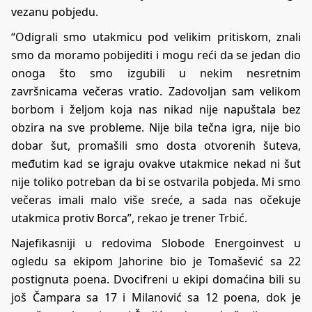
vezanu pobjedu.
“Odigrali smo utakmicu pod velikim pritiskom, znali
smo da moramo pobijediti i mogu reći da se jedan dio
onoga što smo izgubili u nekim nesretnim
završnicama večeras vratio. Zadovoljan sam velikom
borbom i željom koja nas nikad nije napuštala bez
obzira na sve probleme. Nije bila tečna igra, nije bio
dobar šut, promašili smo dosta otvorenih šuteva,
međutim kad se igraju ovakve utakmice nekad ni šut
nije toliko potreban da bi se ostvarila pobjeda. Mi smo
večeras imali malo više sreće, a sada nas očekuje
utakmica protiv Borca”, rekao je trener Trbić.
Najefikasniji u redovima Slobode Energoinvest u
ogledu sa ekipom Jahorine bio je Tomašević sa 22
postignuta poena. Dvocifreni u ekipi domaćina bili su
još Čampara sa 17 i Milanović sa 12 poena, dok je