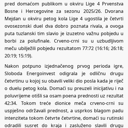
pred domaćom publikom u okviru Lige 4 Prvenstva
Bosne i Hercegovine za sezonu 2025/26. Dvorana
Mejdan u okviru petog kola Lige 4 ugostila je četvrti
ovosezonski duel dva dobro poznata rivala, a ovoga
puta tuzlanski tim slavio je izuzetno važnu pobjedu u
borbi za polufinale. Crveno-crni su u uzbudljivom
meču ubilježili pobjedu rezultatom 77:72 (16:16; 26:18;
20:19; 15:19).
Nakon potpuno izjednačenog prvog perioda igre,
Sloboda Energoinvest odigrala je odličnu drugu
četvrtinu u kojoj su obavili veliki dio posla kada je riječ
o duelu petog kola. Domaći su preuzeli inicijativu i na
poluvrijeme otišli sa osam poena prednosti uz rezultat
42:34. Tokom treće dionice meča crveno-crni su
uspješno održavali prednost, a usprkos blagom padu
intenziteta tokom četvrte četvrtine, domaći su rutinski
odradili susret do kraja i zasluženo slavili drugu