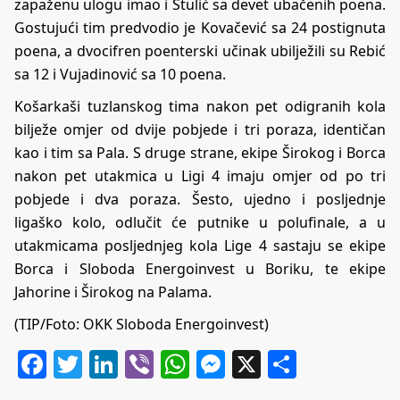
zapaženu ulogu imao i Štulić sa devet ubačenih poena.
Gostujući tim predvodio je Kovačević sa 24 postignuta
poena, a dvocifren poenterski učinak ubilježili su Rebić
sa 12 i Vujadinović sa 10 poena.
Košarkaši tuzlanskog tima nakon pet odigranih kola
bilježe omjer od dvije pobjede i tri poraza, identičan
kao i tim sa Pala. S druge strane, ekipe Širokog i Borca
nakon pet utakmica u Ligi 4 imaju omjer od po tri
pobjede i dva poraza. Šesto, ujedno i posljednje
ligaško kolo, odlučit će putnike u polufinale, a u
utakmicama posljednjeg kola Lige 4 sastaju se ekipe
Borca i Sloboda Energoinvest u Boriku, te ekipe
Jahorine i Širokog na Palama.
(TIP/Foto: OKK Sloboda Energoinvest)
Facebook
Twitter
LinkedIn
Viber
WhatsApp
Messenger
X
Share