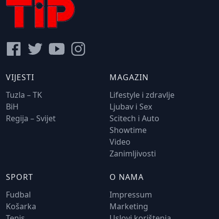
VIJESTI
MAGAZIN
Tuzla – TK
Lifestyle i zdravlje
BiH
Ljubav i Sex
Regija – Svijet
Scitech i Auto
Showtime
Video
Zanimljivosti
SPORT
O NAMA
Fudbal
Impressum
Košarka
Marketing
Tenis
Uslovi korištenja