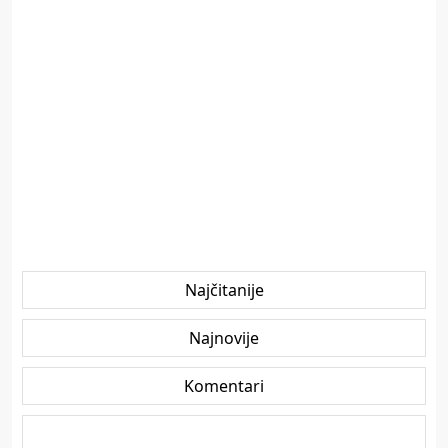
Najčitanije
Najnovije
Komentari