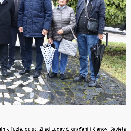
k Tuzle, dr. sc. Zijad Lugavić, građani i članovi Savjeta