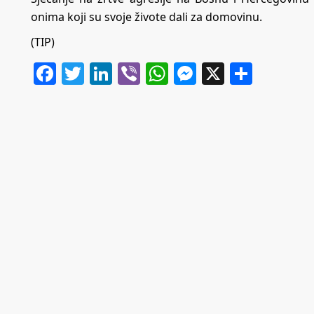
onima koji su svoje živote dali za domovinu.
(TIP)
Facebook
Twitter
LinkedIn
Viber
WhatsApp
Messenger
X
Share