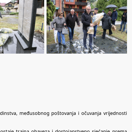
edinstva, međusobnog poštovanja i očuvanja vrijednosti
 ostaje trajna obaveza i dostojanstveno sjećanje prema