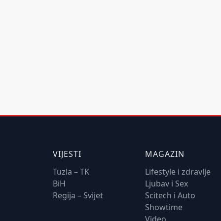
VIJESTI
MAGAZIN
Tuzla – TK
Lifestyle i zdravlje
BiH
Ljubav i Sex
Regija – Svijet
Scitech i Auto
Showtime
Video