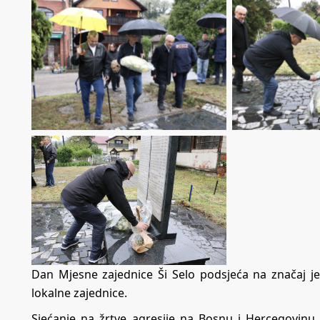
Dan Mjesne zajednice Ši Selo podsjeća na značaj j
lokalne zajednice.
Sjećanje na žrtve agresije na Bosnu i Hercegovinu