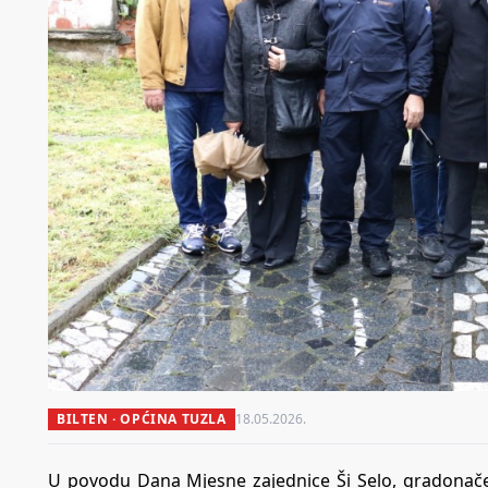
BILTEN · OPĆINA TUZLA
18.05.2026.
U povodu Dana Mjesne zajednice Ši Selo, gradonačelni