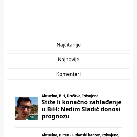
Najčitanije
Najnovije
Komentari