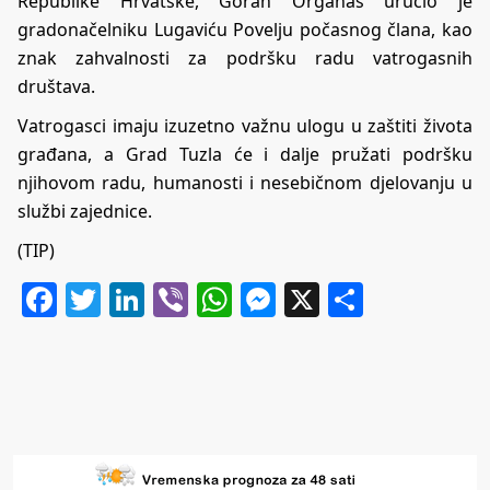
Republike Hrvatske, Goran Organaš uručio je
gradonačelniku Lugaviću Povelju počasnog člana, kao
znak zahvalnosti za podršku radu vatrogasnih
društava.
Vatrogasci imaju izuzetno važnu ulogu u zaštiti života
građana, a Grad Tuzla će i dalje pružati podršku
njihovom radu, humanosti i nesebičnom djelovanju u
službi zajednice.
(TIP)
Facebook
Twitter
LinkedIn
Viber
WhatsApp
Messenger
X
Share