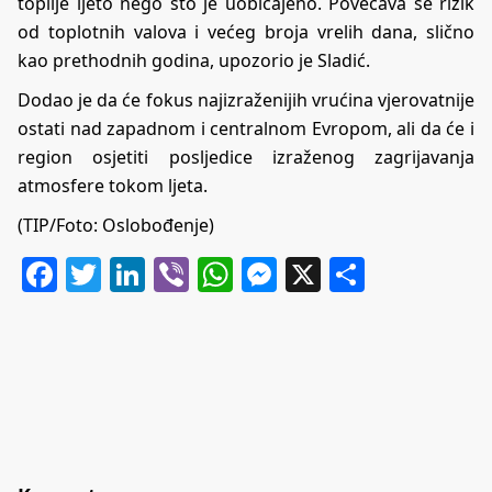
toplije ljeto nego što je uobičajeno. Povećava se rizik
od toplotnih valova i većeg broja vrelih dana, slično
kao prethodnih godina, upozorio je Sladić.
Dodao je da će fokus najizraženijih vrućina vjerovatnije
ostati nad zapadnom i centralnom Evropom, ali da će i
region osjetiti posljedice izraženog zagrijavanja
atmosfere tokom ljeta.
(TIP/Foto: Oslobođenje)
Facebook
Twitter
LinkedIn
Viber
WhatsApp
Messenger
X
Share