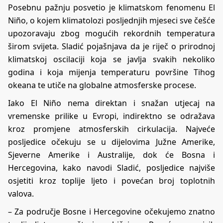
Posebnu pažnju posvetio je klimatskom fenomenu El
Niño, o kojem klimatolozi posljednjih mjeseci sve češće
upozoravaju zbog mogućih rekordnih temperatura
širom svijeta. Sladić pojašnjava da je riječ o prirodnoj
klimatskoj oscilaciji koja se javlja svakih nekoliko
godina i koja mijenja temperaturu površine Tihog
okeana te utiče na globalne atmosferske procese.
Iako El Niño nema direktan i snažan utjecaj na
vremenske prilike u Evropi, indirektno se odražava
kroz promjene atmosferskih cirkulacija. Najveće
posljedice očekuju se u dijelovima Južne Amerike,
Sjeverne Amerike i Australije, dok će Bosna i
Hercegovina, kako navodi Sladić, posljedice najviše
osjetiti kroz toplije ljeto i povećan broj toplotnih
valova.
– Za područje Bosne i Hercegovine očekujemo znatno