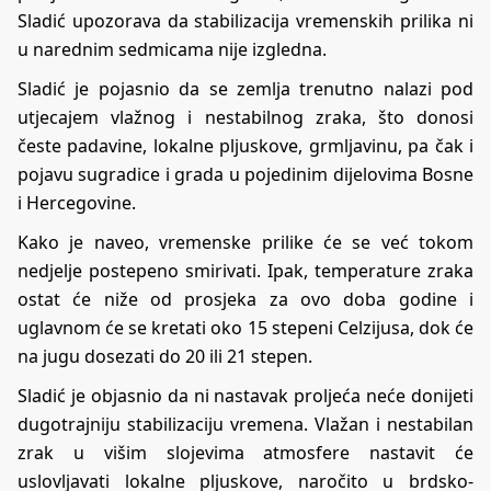
Sladić upozorava da stabilizacija vremenskih prilika ni
u narednim sedmicama nije izgledna.
Sladić je pojasnio da se zemlja trenutno nalazi pod
utjecajem vlažnog i nestabilnog zraka, što donosi
česte padavine, lokalne pljuskove, grmljavinu, pa čak i
pojavu sugradice i grada u pojedinim dijelovima Bosne
i Hercegovine.
Kako je naveo, vremenske prilike će se već tokom
nedjelje postepeno smirivati. Ipak, temperature zraka
ostat će niže od prosjeka za ovo doba godine i
uglavnom će se kretati oko 15 stepeni Celzijusa, dok će
na jugu dosezati do 20 ili 21 stepen.
Sladić je objasnio da ni nastavak proljeća neće donijeti
dugotrajniju stabilizaciju vremena. Vlažan i nestabilan
zrak u višim slojevima atmosfere nastavit će
uslovljavati lokalne pljuskove, naročito u brdsko-