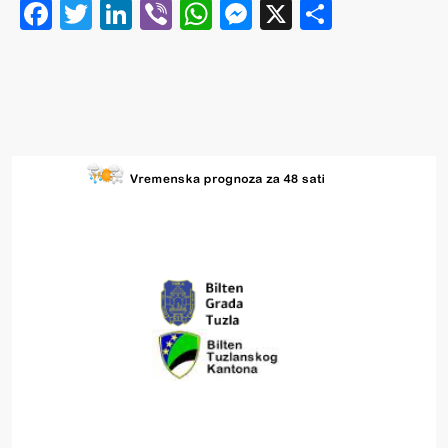
Facebook
Twitter
LinkedIn
Viber
WhatsApp
Messenger
X
Share