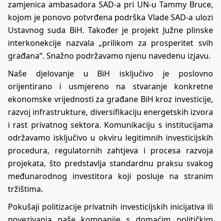
zamjenica ambasadora SAD-a pri UN-u Tammy Bruce,
kojom je ponovo potvrđena podrška Vlade SAD-a ulozi
Ustavnog suda BiH. Također je projekt Južne plinske
interkonekcije nazvala „prilikom za prosperitet svih
građana“. Snažno podržavamo njenu navedenu izjavu.
Naše djelovanje u BiH isključivo je poslovno
orijentirano i usmjereno na stvaranje konkretne
ekonomske vrijednosti za građane BiH kroz investicije,
razvoj infrastrukture, diversifikaciju energetskih izvora
i rast privatnog sektora. Komunikaciju s institucijama
održavamo isključivo u okviru legitimnih investicijskih
procedura, regulatornih zahtjeva i procesa razvoja
projekata, što predstavlja standardnu praksu svakog
međunarodnog investitora koji posluje na stranim
tržištima.
Pokušaji politizacije privatnih investicijskih inicijativa ili
povezivanja naše kompanije s domaćim političkim