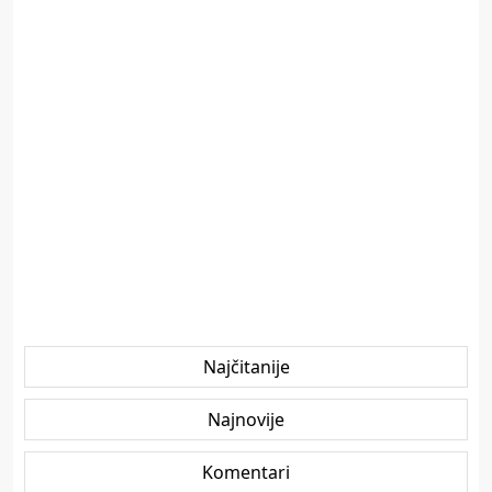
Najčitanije
Najnovije
Komentari