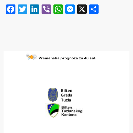
Facebook
Twitter
LinkedIn
Viber
WhatsApp
Messenger
X
Share