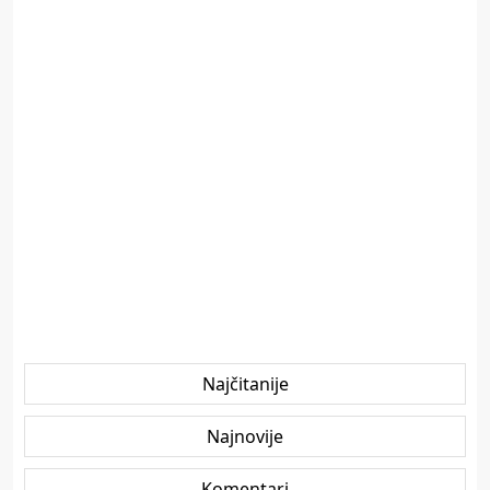
Najčitanije
Najnovije
Komentari