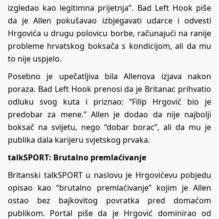
izgledao kao legitimna prijetnja”. Bad Left Hook piše
da je Allen pokušavao izbjegavati udarce i odvesti
Hrgovića u drugu polovicu borbe, računajući na ranije
probleme hrvatskog boksača s kondicijom, ali da mu
to nije uspjelo.
Posebno je upečatljiva bila Allenova izjava nakon
poraza. Bad Left Hook prenosi da je Britanac prihvatio
odluku svog kuta i priznao: “Filip Hrgović bio je
predobar za mene.” Allen je dodao da nije najbolji
boksač na svijetu, nego “dobar borac”, ali da mu je
publika dala karijeru svjetskog prvaka.
talkSPORT: Brutalno premlaćivanje
Britanski talkSPORT u naslovu je Hrgovićevu pobjedu
opisao kao “brutalno premlaćivanje” kojim je Allen
ostao bez bajkovitog povratka pred domaćom
publikom. Portal piše da je Hrgović dominirao od