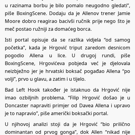
u razinama borbu je bilo pomalo neugodno gledati”,
piše BoxingScene. Dodaju da je Allenov trener Jamie
Moore dobro reagirao bacivši ručnik prije nego što je
meč postao ružniji za domaćeg borca.
Isti portal opisuje da se razlika vidjela “od samog
početka”, kada je Hrgović triput zaredom desnicom
pogodio Allena u lice. U drugoj rundi, piše
BoxingScene, Hrgovićeva pobjeda već je djelovala
neizbježno jer je hrvatski boksač pogađao Allena “po
volji”, prvo u glavu, a zatim i u tijelo.
Bad Left Hook također je istaknuo da Hrgović nije
imao ozbiljnih problema. “Filip Hrgović došao je u
Doncaster napraviti primjer od Davea Allena i upravo
je to napravio”, piše američki boksački portal.
U njihovoj analizi stoji da je Hrgović “bio prilično
dominantan od prvog gonga”, dok Allen “nikad nije