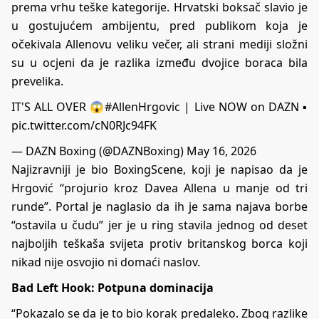
prema vrhu teške kategorije. Hrvatski boksač slavio je
u gostujućem ambijentu, pred publikom koja je
očekivala Allenovu veliku večer, ali strani mediji složni
su u ocjeni da je razlika između dvojice boraca bila
prevelika.
IT'S ALL OVER 😱
#AllenHrgovic
| Live NOW on DAZN ▪️
pic.twitter.com/cN0RJc94FK
— DAZN Boxing (@DAZNBoxing)
May 16, 2026
Najizravniji je bio BoxingScene, koji je napisao da je
Hrgović “projurio kroz Davea Allena u manje od tri
runde”. Portal je naglasio da ih je sama najava borbe
“ostavila u čudu” jer je u ring stavila jednog od deset
najboljih teškaša svijeta protiv britanskog borca koji
nikad nije osvojio ni domaći naslov.
Bad Left Hook: Potpuna dominacija
“Pokazalo se da je to bio korak predaleko. Zbog razlike