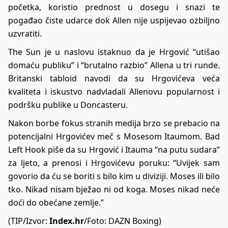
početka, koristio prednost u dosegu i snazi te
pogađao čiste udarce dok Allen nije uspijevao ozbiljno
uzvratiti.
The Sun je u naslovu istaknuo da je Hrgović “utišao
domaću publiku” i “brutalno razbio” Allena u tri runde.
Britanski tabloid navodi da su Hrgovićeva veća
kvaliteta i iskustvo nadvladali Allenovu popularnost i
podršku publike u Doncasteru.
Nakon borbe fokus stranih medija brzo se prebacio na
potencijalni Hrgovićev meč s Mosesom Itaumom. Bad
Left Hook piše da su Hrgović i Itauma “na putu sudara”
za ljeto, a prenosi i Hrgovićevu poruku: “Uvijek sam
govorio da ću se boriti s bilo kim u diviziji. Moses ili bilo
tko. Nikad nisam bježao ni od koga. Moses nikad neće
doći do obećane zemlje.”
(TIP/Izvor:
Index.hr
/Foto:
DAZN Boxing
)