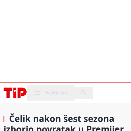
Mobile menu
Navigacija
Čelik nakon šest sezona
izborio povratak u Premijer