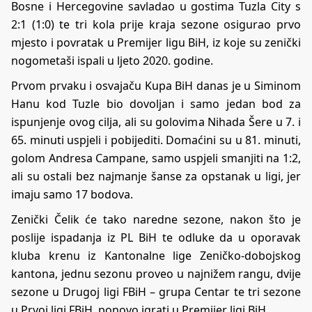
Bosne i Hercegovine savladao u gostima Tuzla City s
2:1 (1:0) te tri kola prije kraja sezone osigurao prvo
mjesto i povratak u Premijer ligu BiH, iz koje su zenički
nogometaši ispali u ljeto 2020. godine.
Prvom prvaku i osvajaču Kupa BiH danas je u Siminom
Hanu kod Tuzle bio dovoljan i samo jedan bod za
ispunjenje ovog cilja, ali su golovima Nihada Šere u 7. i
65. minuti uspjeli i pobijediti. Domaćini su u 81. minuti,
golom Andresa Campane, samo uspjeli smanjiti na 1:2,
ali su ostali bez najmanje šanse za opstanak u ligi, jer
imaju samo 17 bodova.
Zenički Čelik će tako naredne sezone, nakon što je
poslije ispadanja iz PL BiH te odluke da u oporavak
kluba krenu iz Kantonalne lige Zeničko-dobojskog
kantona, jednu sezonu proveo u najnižem rangu, dvije
sezone u Drugoj ligi FBiH – grupa Centar te tri sezone
u Prvoj ligi FBiH, ponovo igrati u Premijer ligi BiH.