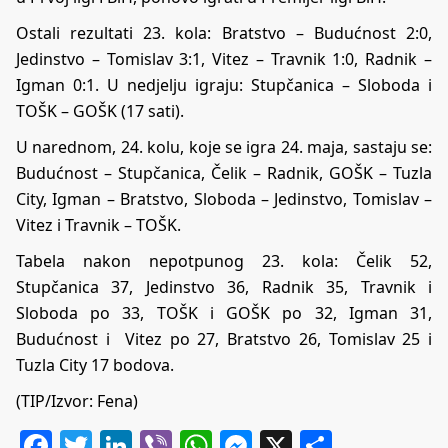
Ostali rezultati 23. kola: Bratstvo – Budućnost 2:0,
Jedinstvo – Tomislav 3:1, Vitez – Travnik 1:0, Radnik –
Igman 0:1. U nedjelju igraju: Stupčanica – Sloboda i
TOŠK – GOŠK (17 sati).
U narednom, 24. kolu, koje se igra 24. maja, sastaju se:
Budućnost – Stupčanica, Čelik – Radnik, GOŠK – Tuzla
City, Igman – Bratstvo, Sloboda – Jedinstvo, Tomislav –
Vitez i Travnik – TOŠK.
Tabela nakon nepotpunog 23. kola: Čelik 52,
Stupčanica 37, Jedinstvo 36, Radnik 35, Travnik i
Sloboda po 33, TOŠK i GOŠK po 32, Igman 31,
Budućnost i Vitez po 27, Bratstvo 26, Tomislav 25 i
Tuzla City 17 bodova.
(TIP/Izvor: Fena)
Facebook
Twitter
LinkedIn
Viber
WhatsApp
Messenger
X
Share