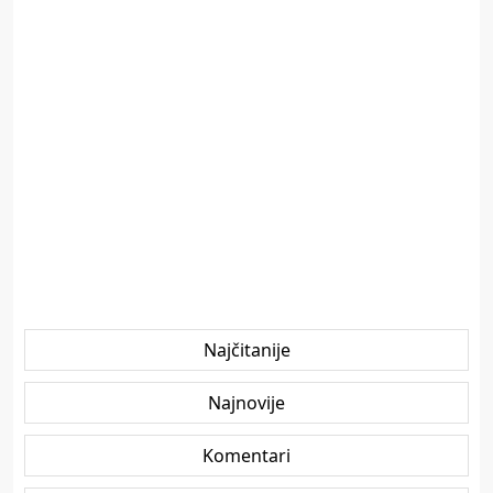
Najčitanije
Najnovije
Komentari