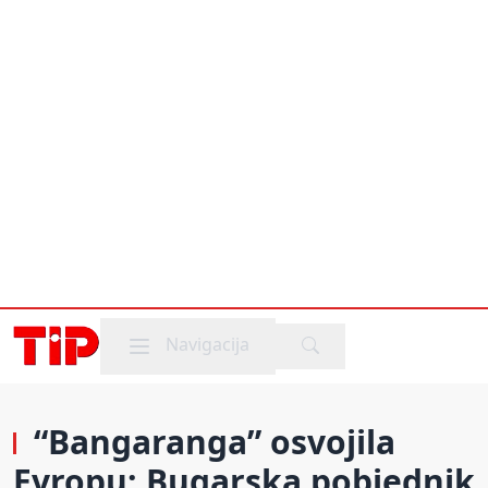
Mobile menu
Navigacija
“Bangaranga” osvojila
Evropu: Bugarska pobjednik