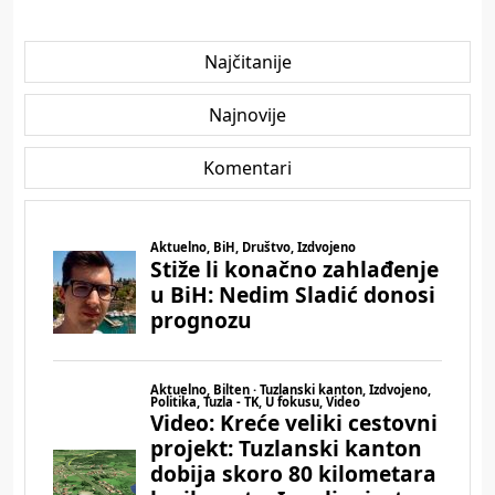
Najčitanije
Najnovije
Komentari