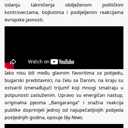
izdanju takmičenja obilježenom političkim
kontroverzama, bojkotima i podijeljenim reakcijama
evropske javnosti.
Iako nisu bili među glavnim favoritima za pobjedu,
bugarski predstavnici, na čelu sa Darom, na kraju su
ostvarili iznenađujući trijumf koji mnogi smatraju u
potpunosti zasluženim. Upravo su energičan nastup,
originalna pjesma „Bangaranga“ i snažna reakcija
publike doprinijeli jednoj od najupečatljivijih pobjeda
posljednjih godina, opisuje
Sky News
.