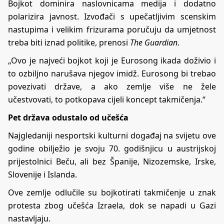
Bojkot dominira naslovnicama medija i dodatno
polarizira javnost. Izvođači s upečatljivim scenskim
nastupima i velikim frizurama poručuju da umjetnost
treba biti iznad politike, prenosi
The Guardian
.
„Ovo je najveći bojkot koji je Eurosong ikada doživio i
to ozbiljno narušava njegov imidž. Eurosong bi trebao
povezivati države, a ako zemlje više ne žele
učestvovati, to potkopava cijeli koncept takmičenja.“
Pet država odustalo od učešća
Najgledaniji nesportski kulturni događaj na svijetu ove
godine obilježio je svoju 70. godišnjicu u austrijskoj
prijestolnici Beču, ali bez Španije, Nizozemske, Irske,
Slovenije i Islanda.
Ove zemlje odlučile su bojkotirati takmičenje u znak
protesta zbog učešća Izraela, dok se napadi u Gazi
nastavljaju.