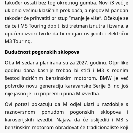
također ostati bez tog okretnog gumba. Novi i3 već je
uklonio većinu klasičnih prekidača, a njegov M pandan
također će prihvatiti pristup “manje je više”. Očekuje se
da će i M5 Touring dobiti isti tretman iznutra i izvana, a
upućeni izvori tvrde da bi mogao uslijediti i električni
M3 Touring.
Budućnost pogonskih sklopova
Oba M sedana planirana su za 2027. godinu. Otprilike
godinu dana kasnije trebao bi stići i M3 s rednim
šestocilindričnim benzinskim motorom. BMW je već
potvrdio novu generaciju karavanske Serije 3, no još
nije jasno je li u pripremi i puna M izvedba.
Ovi potezi pokazuju da M odjel ulazi u razdoblje s
raznovrsnom ponudom pogonskih sklopova i
karoserijskih izvedbi. Najava da će uslijediti i M3 s
benzinskim motorom obradovat će tradicionaliste koji