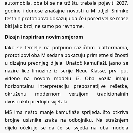
automobila, oba bi se na tržištu trebala pojaviti 2027.
godine i donose značajne novosti u M odjel. Snimke
testnih prototipova dokazuju da će i pored velike mase
biti jako brzi, ne samo po ravnome.
Dizajn inspiriran novim smjerom
Iako se temelje na potpuno različitim platformama,
prototipovi oba M sedana pokazuju primjetne sličnosti
u dizajnu prednjeg dijela. Unatoč kamuflaži, jasno se
nazire lice limuzine iz serije Neue Klasse, prvi put
viđeno na novom modelu i3. Oba vozila imaju
horizontalnu interpretaciju prepoznatljive rešetke,
okruženu modernom verzijom tradicionalnih
dvostrukih prednjih svjetala.
M5 ima nešto manje kamuflaže sprijeda, što otkriva
brojne usisnike zraka na odbojniku. Na stražnjem
dijelu očekuje se da će se svjetla na oba modela