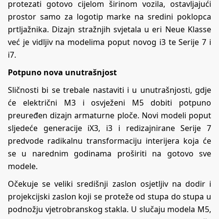
protezati gotovo cijelom širinom vozila, ostavljajući
prostor samo za logotip marke na sredini poklopca
prtljažnika. Dizajn stražnjih svjetala u eri Neue Klasse
već je vidljiv na modelima poput novog i3 te Serije 7 i
i7.
Potpuno nova unutrašnjost
Sličnosti bi se trebale nastaviti i u unutrašnjosti, gdje
će električni M3 i osvježeni M5 dobiti potpuno
preuređen dizajn armaturne ploče. Novi modeli poput
sljedeće generacije iX3, i3 i redizajnirane Serije 7
predvode radikalnu transformaciju interijera koja će
se u narednim godinama proširiti na gotovo sve
modele.
Očekuje se veliki središnji zaslon osjetljiv na dodir i
projekcijski zaslon koji se proteže od stupa do stupa u
podnožju vjetrobranskog stakla. U slučaju modela M5,