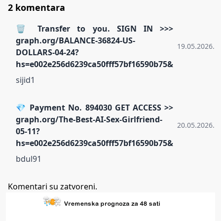
2 komentara
🗑 Transfer to you. SIGN IN >>>
graph.org/BALANCE-36824-US-
19.05.2026.
DOLLARS-04-24?
hs=e002e256d6239ca50fff57bf16590b75&
sijid1
💎 Payment No. 894030 GET ACCESS >>
graph.org/The-Best-AI-Sex-Girlfriend-
20.05.2026.
05-11?
hs=e002e256d6239ca50fff57bf16590b75&
bdul91
Komentari su zatvoreni.