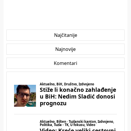
Najčitanije
Najnovije
Komentari