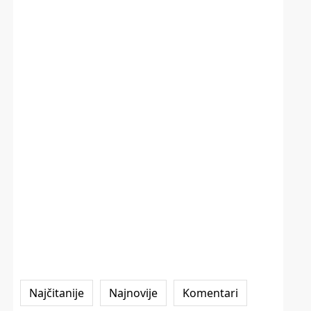
Najčitanije
Najnovije
Komentari