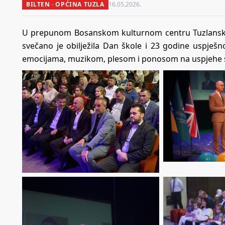
BILTEN · OPĆINA TUZLA
16.05.2026.
U prepunom Bosanskom kulturnom centru Tuzlansko
svečano je obilježila Dan škole i 23 godine uspje
emocijama, muzikom, plesom i ponosom na uspjehe s