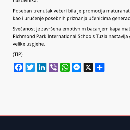
nastavnika.
Poseban trenutak večeri bila je promocija maturanata
kao i uručenje posebnih priznanja učenicima generacij
Svečanost je završena emotivnim bacanjem kapa mat
Richmond Park International Schools Tuzla nastavlja g
velike uspjehe.
(TIP)
Facebook
Twitter
LinkedIn
Viber
WhatsApp
Messenger
X
Share