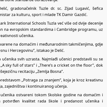
lić, gradonačelnik Tuzle dr. sc. Zijad Lugavić, šefica
istar za kulturu, sport i mlade TK Damir Gazdić.
rk International Schools Tuzla već više od dvije decenije
van na evropskim standardima i Cambridge programu, uz
reativnosti učenika.
tvarene na domaćim i međunarodnim takmičenjima, gdje
osnu i Hercegovinu”, istakao je Delić.
učenika svih uzrasta. Najmlađi učenici predstavili su se
 sky full of stars” i „There’s a cricket on the floor”, dok
višejezičnu recitaciju „Zemlja Bosna”.
redstavom „Potraga za znanjem”, koja je kroz kreativnu
, zajedništva i kontinuiranog učenja.
si učenika ostvareni tokom školske godine na domaćim i
potvrđen kvalitet rada škole i predanost učenika i