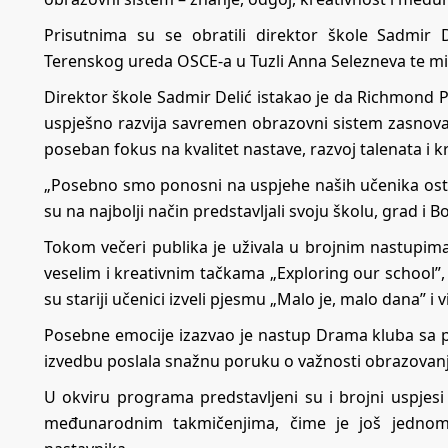
Prisutnima su se obratili direktor škole Sadmir De
Terenskog ureda OSCE-a u Tuzli Anna Selezneva te min
Direktor škole Sadmir Delić istakao je da Richmond Pa
uspješno razvija savremen obrazovni sistem zasno
poseban fokus na kvalitet nastave, razvoj talenata i k
„Posebno smo ponosni na uspjehe naših učenika os
su na najbolji način predstavljali svoju školu, grad i B
Tokom večeri publika je uživala u brojnim nastupima 
veselim i kreativnim tačkama „Exploring our school”, „A
su stariji učenici izveli pjesmu „Malo je, malo dana” i 
Posebne emocije izazvao je nastup Drama kluba sa p
izvedbu poslala snažnu poruku o važnosti obrazovanja
U okviru programa predstavljeni su i brojni uspje
međunarodnim takmičenjima, čime je još jednom 