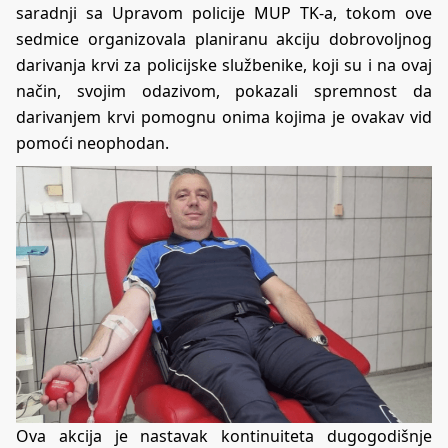
saradnji sa Upravom policije MUP TK-a, tokom ove
sedmice organizovala planiranu akciju dobrovoljnog
darivanja krvi za policijske službenike, koji su i na ovaj
način, svojim odazivom, pokazali spremnost da
darivanjem krvi pomognu onima kojima je ovakav vid
pomoći neophodan.
Ova akcija je nastavak kontinuiteta dugogodišnje