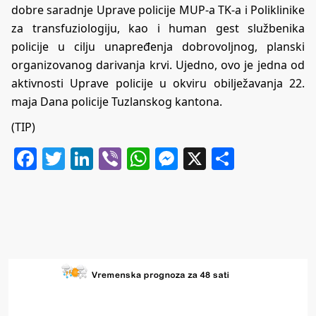
dobre saradnje Uprave policije MUP-a TK-a i Poliklinike
za transfuziologiju, kao i human gest službenika
policije u cilju unapređenja dobrovoljnog, planski
organizovanog darivanja krvi. Ujedno, ovo je jedna od
aktivnosti Uprave policije u okviru obilježavanja 22.
maja Dana policije Tuzlanskog kantona.
(TIP)
Facebook
Twitter
LinkedIn
Viber
WhatsApp
Messenger
X
Share