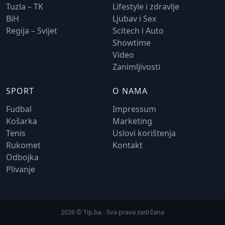
Tuzla – TK
Lifestyle i zdravlje
BiH
Ljubav i Sex
Regija – Svijet
Scitech i Auto
Showtime
Video
Zanimljivosti
SPORT
O NAMA
Fudbal
Impressum
Košarka
Marketing
Tenis
Uslovi korištenja
Rukomet
Kontakt
Odbojka
Plivanje
2026 © Tip.ba - Sva prava zadržana