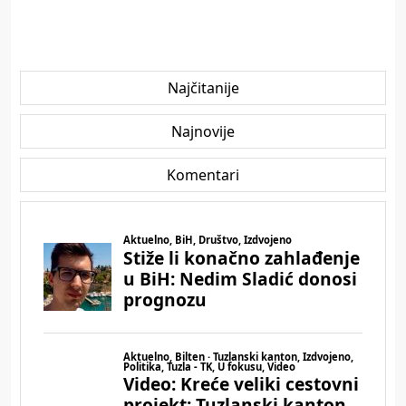
Najčitanije
Najnovije
Komentari