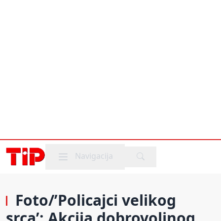
Mobile menu
Navigacija
Foto/’Policajci velikog
srca’: Akcija dobrovoljnog