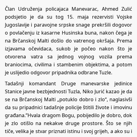
Član Udruženja policajaca Manevarac, Ahmed Zulić
podsjetio je da su tog 15. maja rezervisti Vojske
Jugoslavije i paravojne srpske snage prekršili dogovor
o povlačenju iz kasarne Husinska buna, nakon čega je
na Brčanskoj Malti došlo do vatrenog okršaja. Prema
izjavama očevidaca, sukob je počeo nakon što je
otvorena vatra sa jednog vojnog vozila prema
braniocima, civilima i stambenim objektima, a potom
je uslijedio odgovor pripadnika odbrane Tuzle.
Tadašnji komandant Druge manevarske jedinice
Stanice javne bezbjednosti Tuzla, Niko Jurić kazao je da
se na Brčanskoj Malti „potuklo dobro i zlo“, naglasivši
da su pripadnici tadašnje policije štitili živote i imovinu
građana.”Hvala dragom Bogu, pobijedilo je dobro, dok
je zlo otišlo na nekakve druge prostore. Što se njih
tiče, velika je stvar priznati istinu i svoj grijeh, a ako su i