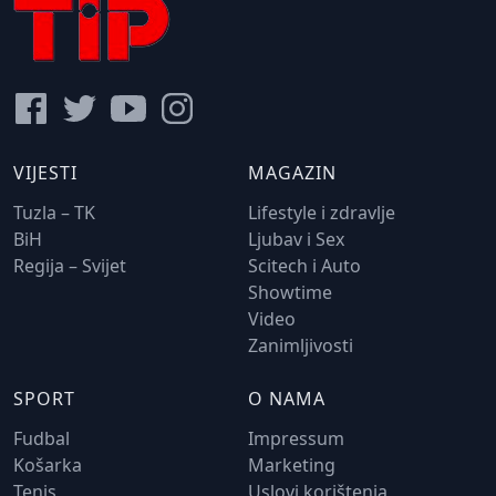
VIJESTI
MAGAZIN
Tuzla – TK
Lifestyle i zdravlje
BiH
Ljubav i Sex
Regija – Svijet
Scitech i Auto
Showtime
Video
Zanimljivosti
SPORT
O NAMA
Fudbal
Impressum
Košarka
Marketing
Tenis
Uslovi korištenja