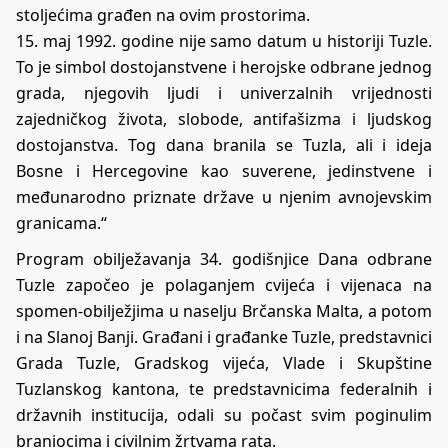
stoljećima građen na ovim prostorima.
15. maj 1992. godine nije samo datum u historiji Tuzle.
To je simbol dostojanstvene i herojske odbrane jednog
grada, njegovih ljudi i univerzalnih vrijednosti
zajedničkog života, slobode, antifašizma i ljudskog
dostojanstva. Tog dana branila se Tuzla, ali i ideja
Bosne i Hercegovine kao suverene, jedinstvene i
međunarodno priznate države u njenim avnojevskim
granicama.“
Program obilježavanja 34. godišnjice Dana odbrane
Tuzle započeo je polaganjem cvijeća i vijenaca na
spomen-obilježjima u naselju Brčanska Malta, a potom
i na Slanoj Banji. Građani i građanke Tuzle, predstavnici
Grada Tuzle, Gradskog vijeća, Vlade i Skupštine
Tuzlanskog kantona, te predstavnicima federalnih i
državnih institucija, odali su počast svim poginulim
braniocima i civilnim žrtvama rata.