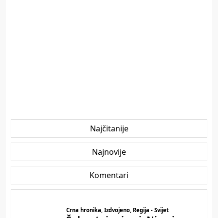
Najčitanije
Najnovije
Komentari