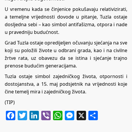
U vremenu kada se činjenice pokušavaju relativizirati,
a temeljne vrijednosti dovode u pitanje, Tuzla ostaje
dosljedna sebi – kao simbol antifašizma, otpora i nade
u pravedniju budućnost.
Grad Tuzla ostaje opredijeljen očuvanju sjećanja na sve
koji su položili živote u odbrani grada, kao i na civilne
žrtve rata, uz obavezu da se istina i sjećanje trajno
prenose budućim generacijama.
Tuzla ostaje simbol zajedničkog života, otpornosti i
dostojanstva, a 15. maj podsjetnik na vrijednosti koje
čine temelj mira i zajedničkog života.
(TIP)
Facebook
Twitter
LinkedIn
Viber
WhatsApp
Messenger
X
Share