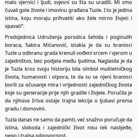
malo vjernici i ljudi, svjesni su šta su uradili. Mi smo
čuvali gole živote i imovinu građana Tuzle. I to je jedina
istina, koju moraju prihvatiti ako žele mirno živjeti i
spavati”.
Predsjednica Udruženja porodica šehida i poginulih
boraca, Sabira Mićanović, istakla je da su branioci
Tuzle u odbranu grada krenuli vođeni srcem i vjerom u
zajedništvo, bez podjela među ljudima. Naglasila je da
je Tuzla kroz svoju historiju bila simbol multietničkog
života, humanosti i otpora, te da su se njeni branioci
borili za očuvanje mira i vrijednosti zajedničkog života
koje su generacije prije njih gradile i živjele. Poručila je
da njihova žrtva ostaje trajna lekcija o ljubavi prema
gradu i domovini.
Tuzla danas ne samo da pamti, već snažno poručuje da
istina, sloboda i zajednički život nisu tek naslijeđe,
nego i trajna odgovornost.