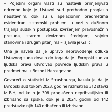
– Pojedini organi vlasti su nastavili primjenjivati
odredbe koje je Ustavni sud prethodno proglasio
neustavnim, dok su u apelacionim predmetima
evidentirani sistemski problemi u vezi s dužinom
trajanja sudskih postupaka, izvršenjem pravosnažnih
presuda, starom deviznom štednjom, vojnim
stanovima i drugim pitanjima – izjavila je Galić.
Ona je navela da je upravo neprovođenje odluka
Ustavnog suda dovelo do toga da je i Evropski sud za
ljudska prava utvrđivao povrede ljudskih prava u
predmetima iz Bosne i Hercegovine.
Govoreći o statistici iz Strasbourga, kazala je da je
Evropski sud tokom 2023. godine razmatrao 312 stavki
iz BiH, od kojih je 306 proglašeno neprihvatljivim ili
izbrisano sa spiska, dok je u 2024. godini od 142
predstavke njih 140 odbačeno ili izbrisano.