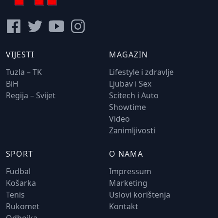
VIJESTI
MAGAZIN
Tuzla – TK
Lifestyle i zdravlje
BiH
Ljubav i Sex
Regija – Svijet
Scitech i Auto
Showtime
Video
Zanimljivosti
SPORT
O NAMA
Fudbal
Impressum
Košarka
Marketing
Tenis
Uslovi korištenja
Rukomet
Kontakt
Odbojka