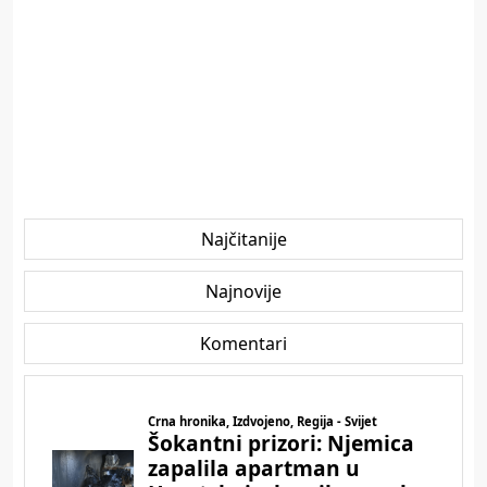
Najčitanije
Najnovije
Komentari