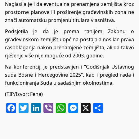
Naglasila je i da eventualna prenamjena zemljišta kroz
prostorne planove ili proširenje građevinskih zona ne
znači automatsku promjenu titulara vlasništva.
Podsjetila je da je prema ranijem Zakonu o
građevinskom zemljištu općina postajala nosilac prava
raspolaganja nakon prenamjene zemljišta, ali da takvo
rješenje više nije moguće od 2003. godine.
Na konferenciji je predstavljen i “Godišnjak Ustavnog
suda Bosne i Hercegovine 2025”, kao i pregled rada i
funkcioniranja Suda u sadašnjim okolnostima.
(TIP/Izvor: Fena)
Facebook
Twitter
LinkedIn
Viber
WhatsApp
Messenger
X
Share