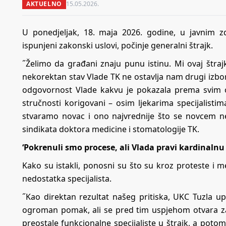
AKTUELNO
15.05.2026.
U ponedjeljak, 18. maja 2026. godine, u javnim 
ispunjeni zakonski uslovi, počinje generalni štrajk.
˝Želimo da građani znaju punu istinu. Mi ovaj štraj
nekorektan stav Vlade TK ne ostavlja nam drugi izbor.
odgovornost Vlade kakvu je pokazala prema svim os
stručnosti korigovani – osim ljekarima specijalisti
stvaramo novac i ono najvrednije što se novcem ne
sindikata doktora medicine i stomatologije TK.
‘Pokrenuli smo procese, ali Vlada pravi kardinalnu
Kako su istakli, ponosni su što su kroz proteste i m
nedostatka specijalista.
˝Kao direktan rezultat našeg pritiska, UKC Tuzla upra
ogroman pomak, ali se pred tim uspjehom otvara zas
preostale funkcionalne specijaliste u štrajk, a poto