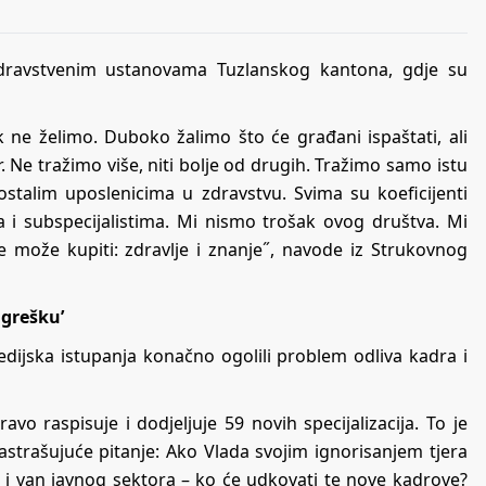
zdravstvenim ustanovama Tuzlanskog kantona, gdje su
k ne želimo. Duboko žalimo što će građani ispaštati, ali
 Ne tražimo više, niti bolje od drugih. Tražimo samo istu
talim uposlenicima u zdravstvu. Svima su koeficijenti
ma i subspecijalistima. Mi nismo trošak ovog društva. Mi
 može kupiti: zdravlje i znanje˝, navode iz Strukovnog
 grešku’
edijska istupanja konačno ogolili problem odliva kadra i
vo raspisuje i dodjeljuje 59 novih specijalizacija. To je
trašujuće pitanje: Ako Vlada svojim ignorisanjem tjera
m i van javnog sektora – ko će udkovati te nove kadrove?