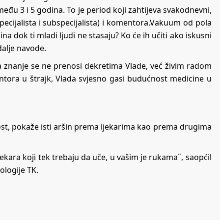
zmeđu 3 i 5 godina. To je period koji zahtijeva svakodnevni,
ijalista i subspecijalista) i komentora.Vakuum od pola
na dok ti mladi ljudi ne stasaju? Ko će ih učiti ako iskusni
dalje navode.
, a znanje se ne prenosi dekretima Vlade, već živim radom
ntora u štrajk, Vlada svjesno gasi budućnost medicine u
t, pokaže isti aršin prema ljekarima kao prema drugima
jekara koji tek trebaju da uče, u vašim je rukama˝, saopćil
ologije TK.