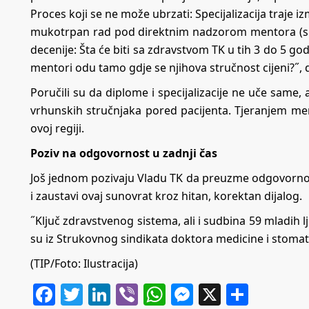
Proces koji se ne može ubrzati: Specijalizacija traje i
mukotrpan rad pod direktnim nadzorom mentora (spec
decenije: Šta će biti sa zdravstvom TK u tih 3 do 5 godi
mentori odu tamo gdje se njihova stručnost cijeni?˝, 
Poručili su da diplome i specijalizacije ne uče same
vrhunskih stručnjaka pored pacijenta. Tjeranjem me
ovoj regiji.
Poziv na odgovornost u zadnji čas
Još jednom pozivaju Vladu TK da preuzme odgovornos
i zaustavi ovaj sunovrat kroz hitan, korektan dijalog.
˝Ključ zdravstvenog sistema, ali i sudbina 59 mladih l
su iz Strukovnog sindikata doktora medicine i stomat
(TIP/Foto: Ilustracija)
Facebook
Twitter
LinkedIn
Viber
WhatsApp
Messenger
X
Share