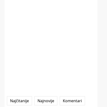
Najčitanije
Najnovije
Komentari