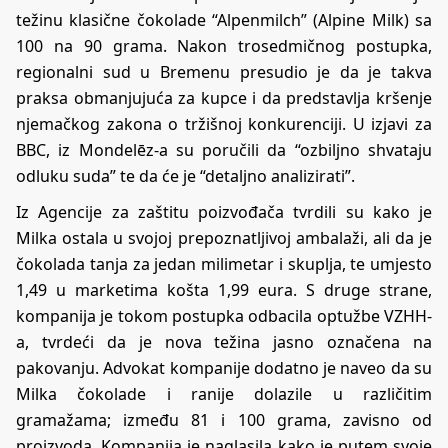
težinu klasične čokolade “Alpenmilch” (Alpine Milk) sa
100 na 90 grama. Nakon trosedmičnog postupka,
regionalni sud u Bremenu presudio je da je takva
praksa obmanjujuća za kupce i da predstavlja kršenje
njemačkog zakona o tržišnoj konkurenciji. U izjavi za
BBC, iz Mondelēz-a su poručili da “ozbiljno shvataju
odluku suda” te da će je “detaljno analizirati”.
Iz Agencije za zaštitu poizvođača tvrdili su kako je
Milka ostala u svojoj prepoznatljivoj ambalaži, ali da je
čokolada tanja za jedan milimetar i skuplja, te umjesto
1,49 u marketima košta 1,99 eura. S druge strane,
kompanija je tokom postupka odbacila optužbe VZHH-
a, tvrdeći da je nova težina jasno označena na
pakovanju. Advokat kompanije dodatno je naveo da su
Milka čokolade i ranije dolazile u različitim
gramažama; između 81 i 100 grama, zavisno od
proizvoda. Kompanija je naglasila kako je putem svoje