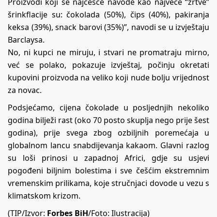
Proizvodi koji se najčešće navode kao najveće “žrtve”
šrinkflacije su: čokolada (50%), čips (40%), pakiranja
keksa (39%), snack barovi (35%)”, navodi se u izvještaju
Barclaysa.
No, ni kupci ne miruju, i stvari ne promatraju mirno,
već se polako, pokazuje izvještaj, počinju okretati
kupovini proizvoda na veliko koji nude bolju vrijednost
za novac.
Podsjećamo, cijena čokolade u posljednjih nekoliko
godina bilježi rast (oko 70 posto skuplja nego prije šest
godina), prije svega zbog ozbiljnih poremećaja u
globalnom lancu snabdijevanja kakaom. Glavni razlog
su loši prinosi u zapadnoj Africi, gdje su usjevi
pogođeni biljnim bolestima i sve češćim ekstremnim
vremenskim prilikama, koje stručnjaci dovode u vezu s
klimatskom krizom.
(TIP/Izvor:
Forbes BiH
/Foto: Ilustracija)