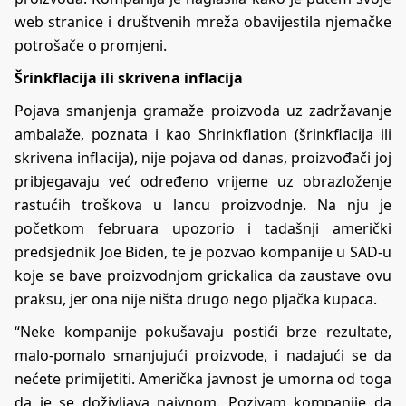
web stranice i društvenih mreža obavijestila njemačke
potrošače o promjeni.
Šrinkflacija ili skrivena inflacija
Pojava smanjenja gramaže proizvoda uz zadržavanje
ambalaže, poznata i kao
Shrinkflation
(šrinkflacija ili
skrivena inflacija), nije pojava od danas, proizvođači joj
pribjegavaju već određeno vrijeme uz obrazloženje
rastućih troškova u lancu proizvodnje. Na nju je
početkom februara upozorio i tadašnji američki
predsjednik Joe Biden, te je pozvao kompanije u SAD-u
koje se bave proizvodnjom grickalica da zaustave ovu
praksu, jer ona nije ništa drugo nego pljačka kupaca.
“Neke kompanije pokušavaju postići brze rezultate,
malo-pomalo smanjujući proizvode, i nadajući se da
nećete primijetiti. Američka javnost je umorna od toga
da je se doživljava naivnom. Pozivam kompanije da