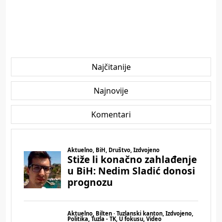
Najčitanije
Najnovije
Komentari