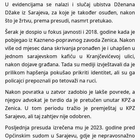
U evidencijama se nalazi i slučaj ubistva Dženana
Džake iz Sarajeva, za koje je također osuđen, nakon
što je žrtvu, prema presudi, nasmrt pretukao.
Šerak je dospio u fokus javnosti i 2018. godine kada je
pobjegao iz Kazneno-popravnog zavoda Zenica. Nakon
više od mjesec dana skrivanja pronađen je i uhapšen u
jednom sarajevskom kafiću u Kranjčevićevoj ulici,
nakon dojave građana. Tada su mediji izvještavali da je
prilikom hapšenja pokušao prikriti identitet, ali su ga
policajci prepoznali po tetovaži na ruci.
Nakon povratka u zatvor zadobio je lakše povrede, a
njegov advokat je tvrdio da je pretučen unutar KPZ-a
Zenica. U tom periodu tražio je premještaj u KPZ
Sarajevo, ali taj zahtjev nije odobren.
Posljednja presuda izrečena mu je 2023. godine pred
Općinskim sudom u Sarajevu, gdje je nepravosnažno