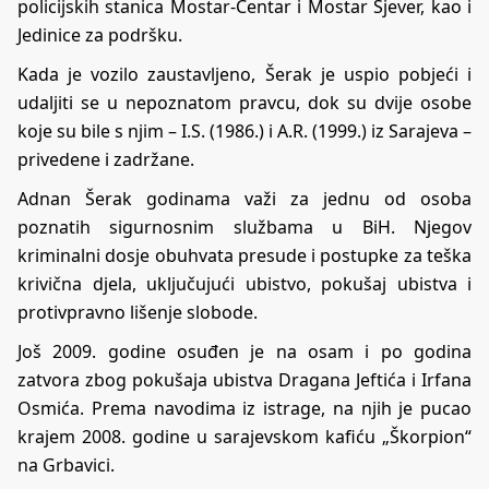
policijskih stanica Mostar-Centar i Mostar Sjever, kao i
Jedinice za podršku.
Kada je vozilo zaustavljeno, Šerak je uspio pobjeći i
udaljiti se u nepoznatom pravcu, dok su dvije osobe
koje su bile s njim – I.S. (1986.) i A.R. (1999.) iz Sarajeva –
privedene i zadržane.
Adnan Šerak godinama važi za jednu od osoba
poznatih sigurnosnim službama u BiH. Njegov
kriminalni dosje obuhvata presude i postupke za teška
krivična djela, uključujući ubistvo, pokušaj ubistva i
protivpravno lišenje slobode.
Još 2009. godine osuđen je na osam i po godina
zatvora zbog pokušaja ubistva Dragana Jeftića i Irfana
Osmića. Prema navodima iz istrage, na njih je pucao
krajem 2008. godine u sarajevskom kafiću „Škorpion“
na Grbavici.