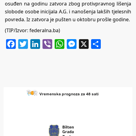
osuđen na godinu zatvora zbog protivpravnog lišenja
slobode osobe inicijala A.G. i nanošenja lakših tjelesnih
povreda. Iz zatvora je pušten u oktobru prošle godine.
(TIP/Izvor: federalna.ba)
Facebook
Twitter
LinkedIn
Viber
WhatsApp
Messenger
X
Share