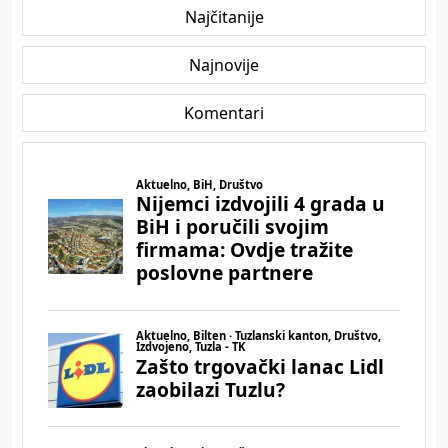
Najčitanije
Najnovije
Komentari