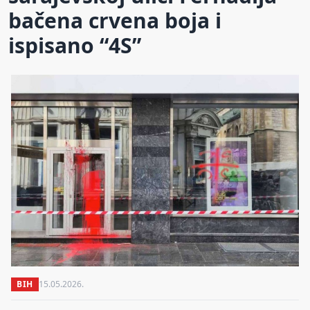
bačena crvena boja i
ispisano “4S”
BIH
15.05.2026.