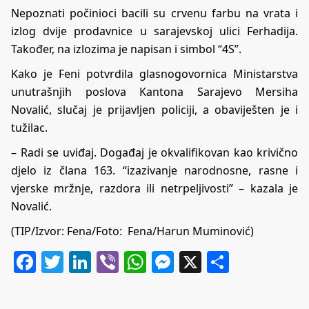
Nepoznati počinioci bacili su crvenu farbu na vrata i
izlog dvije prodavnice u sarajevskoj ulici Ferhadija.
Također, na izlozima je napisan i simbol “4S”.
Kako je Feni potvrdila glasnogovornica Ministarstva
unutrašnjih poslova Kantona Sarajevo Mersiha
Novalić, slučaj je prijavljen policiji, a obaviješten je i
tužilac.
– Radi se uviđaj. Događaj je okvalifikovan kao krivično
djelo iz člana 163. “izazivanje narodnosne, rasne i
vjerske mržnje, razdora ili netrpeljivosti” – kazala je
Novalić.
(TIP/Izvor: Fena/Foto: Fena/Harun Muminović)
Facebook
Twitter
LinkedIn
Viber
WhatsApp
Messenger
X
Share