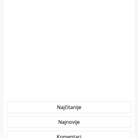
Najčitanije
Najnovije
Komentari