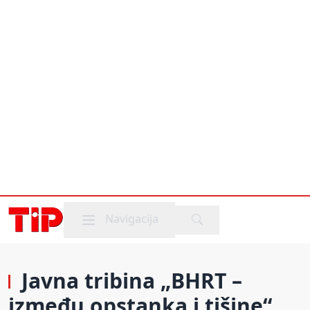
Mobile menu
Navigacija
Javna tribina „BHRT –
između opstanka i tišine“