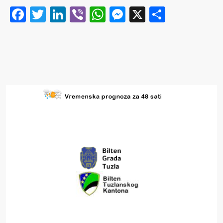
Facebook
Twitter
LinkedIn
Viber
WhatsApp
Messenger
X
Share