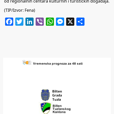
od regionalnih centara kulturnih i turističkih događaja.
(TIP/Izvor: Fena)
Facebook
Twitter
LinkedIn
Viber
WhatsApp
Messenger
X
Share