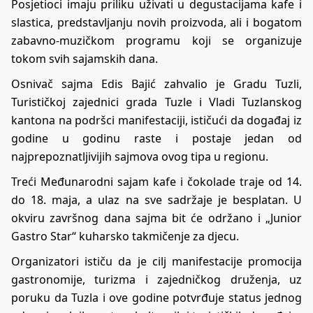
Posjetioci imaju priliku uživati u degustacijama kafe i
slastica, predstavljanju novih proizvoda, ali i bogatom
zabavno-muzičkom programu koji se organizuje
tokom svih sajamskih dana.
Osnivač sajma Edis Bajić zahvalio je Gradu Tuzli,
Turističkoj zajednici grada Tuzle i Vladi Tuzlanskog
kantona na podršci manifestaciji, ističući da događaj iz
godine u godinu raste i postaje jedan od
najprepoznatljivijih sajmova ovog tipa u regionu.
Treći Međunarodni sajam kafe i čokolade traje od 14.
do 18. maja, a ulaz na sve sadržaje je besplatan. U
okviru završnog dana sajma bit će održano i „Junior
Gastro Star“ kuharsko takmičenje za djecu.
Organizatori ističu da je cilj manifestacije promocija
gastronomije, turizma i zajedničkog druženja, uz
poruku da Tuzla i ove godine potvrđuje status jednog