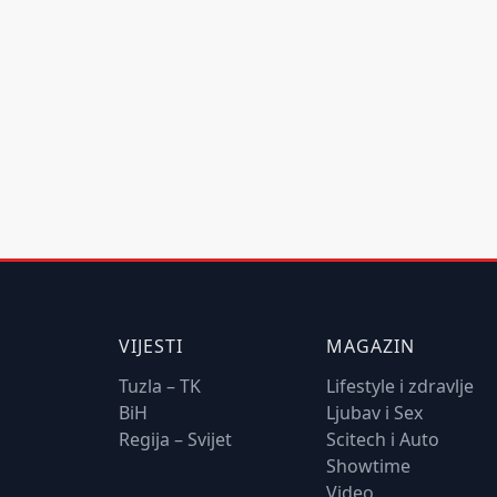
VIJESTI
MAGAZIN
Tuzla – TK
Lifestyle i zdravlje
BiH
Ljubav i Sex
Regija – Svijet
Scitech i Auto
Showtime
Video