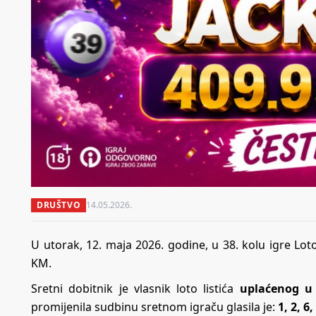
DRUŠTVO
14.05.2026.
U utorak, 12. maja 2026. godine, u 38. kolu igre Lo
KM.
Sretni dobitnik je vlasnik loto listića
uplaćenog u 
promijenila sudbinu sretnom igraču glasila je:
1, 2, 6,