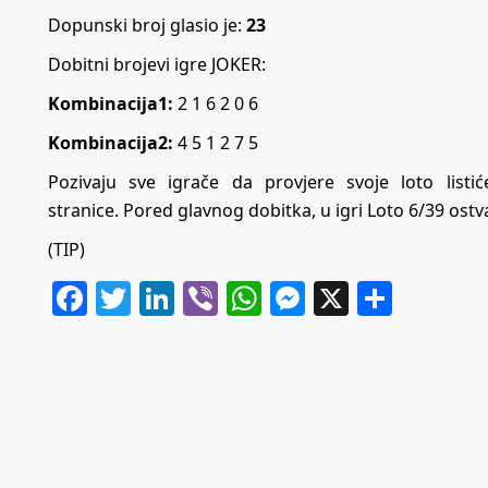
Dopunski broj glasio je:
23
Dobitni brojevi igre JOKER:
Kombinacija1:
2 1 6 2 0 6
Kombinacija2:
4 5 1 2 7 5
Pozivaju sve igrače da provjere svoje loto list
stranice. Pored glavnog dobitka, u igri Loto 6/39 ostva
(TIP)
Facebook
Twitter
LinkedIn
Viber
WhatsApp
Messenger
X
Share