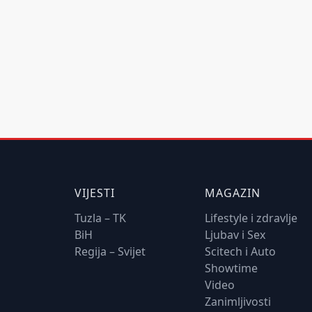
VIJESTI
MAGAZIN
Tuzla – TK
Lifestyle i zdravlje
BiH
Ljubav i Sex
Regija – Svijet
Scitech i Auto
Showtime
Video
Zanimljivosti