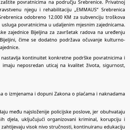
aštite povratnicima na području Srebrenice. Privatnoj
dravstvenu njegu i rehabilitaciju „EMMAUS“ Srebrenica
Srebrenica odobreno 12.000 KM za subvenciju troškova
 usluga povratnicima u udaljenim mjesnim zajednicama.
ke zajednice Bijeljina za završetak radova na uređenju
Bijeljini, čime se dodatno podržava očuvanje kulturno-
ajednice.
astavlja kontinuitet konkretne podrške povratnicima i
imaju neposredan uticaj na kvalitet života, sigurnost,
kona o izmjenama i dopuni Zakona o plaćama i naknadama
adaju među najsloženije policijske poslove, jer obuhvataju
ih djela, uključujući organizovani kriminal, korupciju i
i zahtijevaju visok nivo stručnosti, kontinuiranu edukaciju