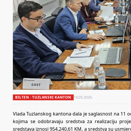
BILTEN · TUZLANSKI KANTON
14.05.2026.
Vlada Tuzlanskog kantona dala je saglasnost na 11 odl
kojima se odobravaju sredstva za realizaciju pro
sredstava iznosi 954.240,61 KM, a sredstva su usmje