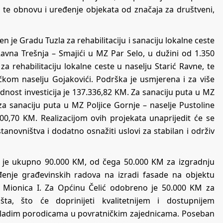
te obnovu i uređenje objekata od značaja za društveni,
n je Gradu Tuzla za rehabilitaciju i sanaciju lokalne ceste
avna Trešnja – Smajići u MZ Par Selo, u dužini od 1.350
 rehabilitaciju lokalne ceste u naselju Starić Ravne, te
ičkom naselju Gojakovići. Podrška je usmjerena i za više
nost investicija je 137.336,82 KM. Za sanaciju puta u MZ
za sanaciju puta u MZ Poljice Gornje – naselje Pustoline
00,70 KM. Realizacijom ovih projekata unaprijedit će se
tanovništva i dodatno osnažiti uslovi za stabilan i održiv
 je ukupno 90.000 KM, od čega 50.000 KM za izgradnju
enje građevinskih radova na izradi fasade na objektu
 Mionica I. Za Općinu Čelić odobreno je 50.000 KM za
išta, što će doprinijeti kvalitetnijem i dostupnijem
mladim porodicama u povratničkim zajednicama. Poseban