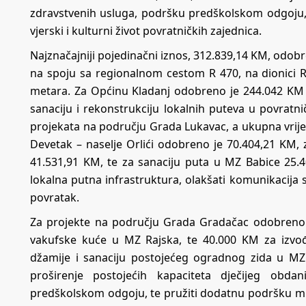
zdravstvenih usluga, podršku predškolskom odgoju, 
vjerski i kulturni život povratničkih zajednica.
Najznačajniji pojedinačni iznos, 312.839,14 KM, odobre
na spoju sa regionalnom cestom R 470, na dionici R
metara. Za Općinu Kladanj odobreno je 244.042 KM za
sanaciju i rekonstrukciju lokalnih puteva u povratn
projekata na području Grada Lukavac, a ukupna vrijed
Devetak – naselje Orlići odobreno je 70.404,21 KM, 
41.531,91 KM, te za sanaciju puta u MZ Babice 25.4
lokalna putna infrastruktura, olakšati komunikacija s
povratak.
Za projekte na području Grada Gradačac odobreno
vakufske kuće u MZ Rajska, te 40.000 KM za izvođ
džamije i sanaciju postojećeg ogradnog zida u MZ
proširenje postojećih kapaciteta dječijeg obdan
predškolskom odgoju, te pružiti dodatnu podršku 