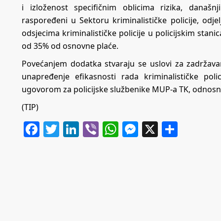
i izloženost specifičnim oblicima rizika, današn
raspoređeni u Sektoru kriminalističke policije, odjel
odsjecima kriminalističke policije u policijskim st
od 35% od osnovne plaće.
Povećanjem dodatka stvaraju se uslovi za zadržavan
unapređenje efikasnosti rada kriminalističke poli
ugovorom za policijske službenike MUP-a TK, odnosno
(TIP)
Facebook
Twitter
LinkedIn
Viber
WhatsApp
Messenger
X
Share