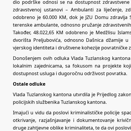
dio podrške odnosi se na dostupnost zdravstvene z
zdravstvenoj ustanovi – Ambulanti za liječenje, z
odobreno je 60.000 KM, dok je JZU Domu zdravlja 
terenske ambulante, odnosno pružanje zdravstvenih
Također, 48.022,65 KM odobreno je Medžlisu Islams
dvorišta Preljubovića, odnosno Dašnica džamije u 
vjerskog identiteta i društvene kohezije povratničke z
Donošenjem ovih odluka Vlada Tuzlanskog kantona n
lokalnim zajednicama, sa fokusom na projekte koji 
dostupnost usluga i dugoročnu održivost povratka.
Ostale odluke
Vlada Tuzlanskog kantona utvrdila je Prijedlog za
policijskih službenika Tuzlanskog kantona.
Imajući u vidu da poslovi kriminalističke policije sp
otkrivanje, razjašnjavanje i dokumentovanje krivičn
druge zahtjevne oblike kriminaliteta, te da ovi poslov