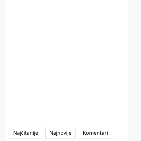
Najčitanije
Najnovije
Komentari