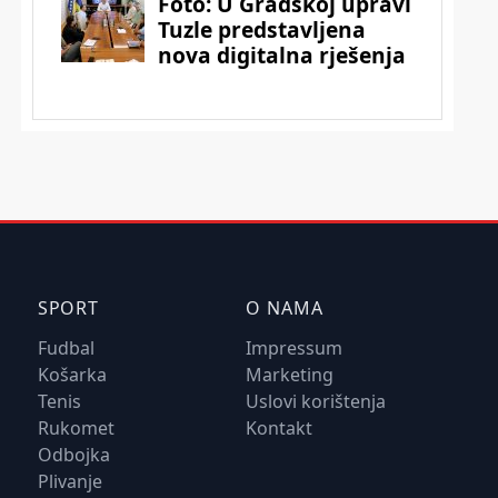
SPORT
O NAMA
Fudbal
Impressum
Košarka
Marketing
Tenis
Uslovi korištenja
Rukomet
Kontakt
Odbojka
Plivanje