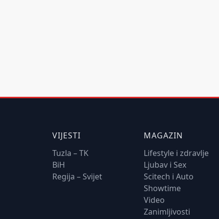
VIJESTI
MAGAZIN
Tuzla – TK
Lifestyle i zdravlje
BiH
Ljubav i Sex
Regija – Svijet
Scitech i Auto
Showtime
Video
Zanimljivosti