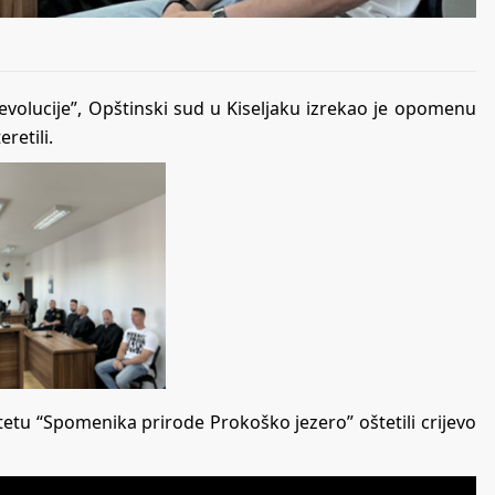
evolucije”, Opštinski sud u Kiseljaku izrekao je opomenu
eretili.
itetu “Spomenika prirode Prokoško jezero” oštetili crijevo