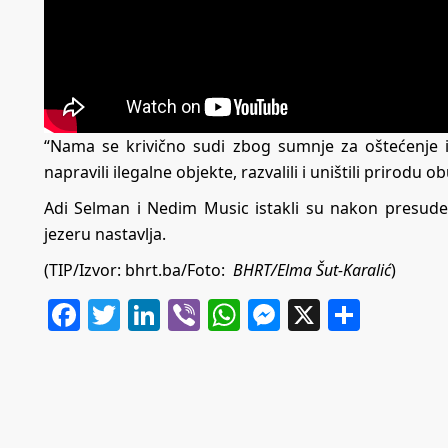
“Nama se krivično sudi zbog sumnje za oštećenje i
napravili ilegalne objekte, razvalili i uništili prirodu o
Adi Selman i Nedim Music istakli su nakon presud
jezeru nastavlja.
(TIP/Izvor:
bhrt.ba
/Foto:
BHRT/Elma Šut-Karalić
)
Facebook
Twitter
LinkedIn
Viber
WhatsApp
Messenger
X
Share