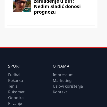
SPORT
O NAMA
Fudbal
Impressum
Košarka
Marketing
Tenis
Uslovi korištenja
Rukomet
Kontakt
Odbojka
Plivanje