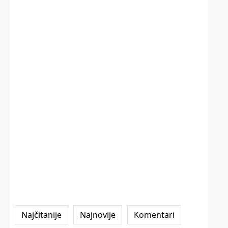
Najčitanije
Najnovije
Komentari