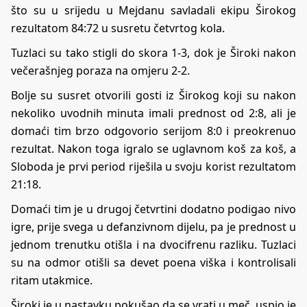
što su u srijedu u Mejdanu savladali ekipu Širokog
rezultatom 84:72 u susretu četvrtog kola.
Tuzlaci su tako stigli do skora 1-3, dok je Široki nakon
večerašnjeg poraza na omjeru 2-2.
Bolje su susret otvorili gosti iz Širokog koji su nakon
nekoliko uvodnih minuta imali prednost od 2:8, ali je
domaći tim brzo odgovorio serijom 8:0 i preokrenuo
rezultat. Nakon toga igralo se uglavnom koš za koš, a
Sloboda je prvi period riješila u svoju korist rezultatom
21:18.
Domaći tim je u drugoj četvrtini dodatno podigao nivo
igre, prije svega u defanzivnom dijelu, pa je prednost u
jednom trenutku otišla i na dvocifrenu razliku. Tuzlaci
su na odmor otišli sa devet poena viška i kontrolisali
ritam utakmice.
Široki je u nastavku pokušao da se vrati u meč, uspio je