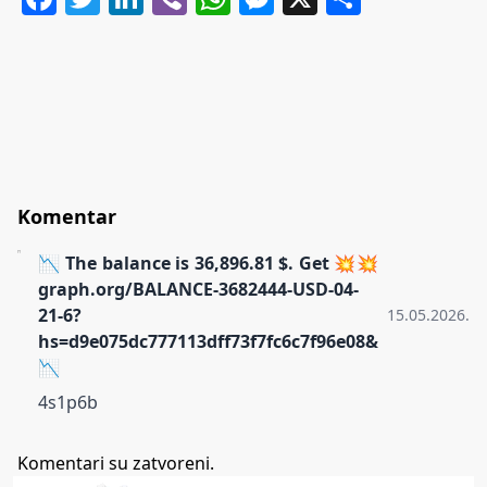
Komentar
📉 The balance is 36,896.81 $. Get 💥💥
graph.org/BALANCE-3682444-USD-04-
21-6?
15.05.2026.
hs=d9e075dc777113dff73f7fc6c7f96e08&
📉
4s1p6b
Komentari su zatvoreni.