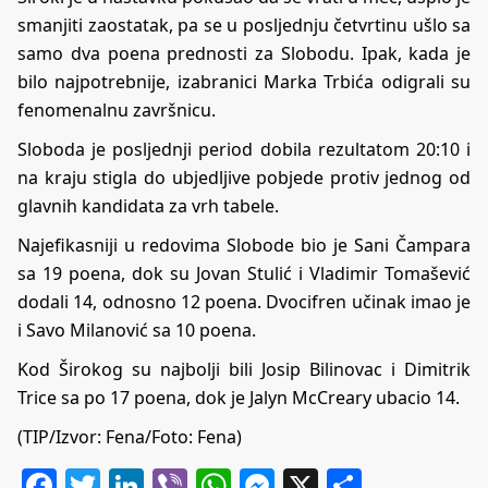
smanjiti zaostatak, pa se u posljednju četvrtinu ušlo sa
samo dva poena prednosti za Slobodu. Ipak, kada je
bilo najpotrebnije, izabranici Marka Trbića odigrali su
fenomenalnu završnicu.
Sloboda je posljednji period dobila rezultatom 20:10 i
na kraju stigla do ubjedljive pobjede protiv jednog od
glavnih kandidata za vrh tabele.
Najefikasniji u redovima Slobode bio je Sani Čampara
sa 19 poena, dok su Jovan Stulić i Vladimir Tomašević
dodali 14, odnosno 12 poena. Dvocifren učinak imao je
i Savo Milanović sa 10 poena.
Kod Širokog su najbolji bili Josip Bilinovac i Dimitrik
Trice sa po 17 poena, dok je Jalyn McCreary ubacio 14.
(TIP/Izvor: Fena/Foto: Fena)
Facebook
Twitter
LinkedIn
Viber
WhatsApp
Messenger
X
Share