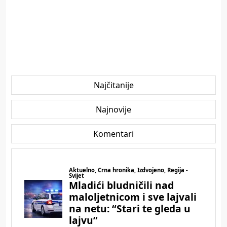
Najčitanije
Najnovije
Komentari