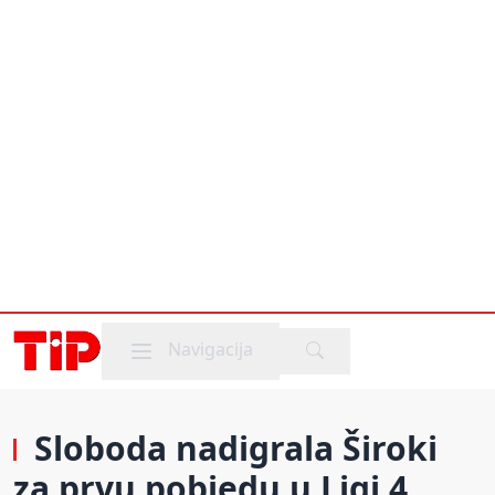
Mobile menu
Navigacija
Sloboda nadigrala Široki
za prvu pobjedu u Ligi 4