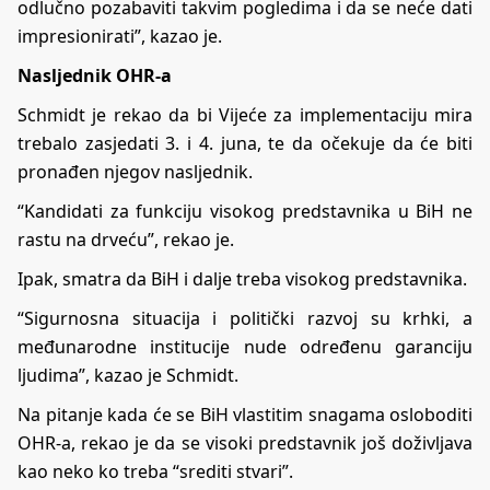
odlučno pozabaviti takvim pogledima i da se neće dati
impresionirati”, kazao je.
Nasljednik OHR-a
Schmidt je rekao da bi Vijeće za implementaciju mira
trebalo zasjedati 3. i 4. juna, te da očekuje da će biti
pronađen njegov nasljednik.
“Kandidati za funkciju visokog predstavnika u BiH ne
rastu na drveću”, rekao je.
Ipak, smatra da BiH i dalje treba visokog predstavnika.
“Sigurnosna situacija i politički razvoj su krhki, a
međunarodne institucije nude određenu garanciju
ljudima”, kazao je Schmidt.
Na pitanje kada će se BiH vlastitim snagama osloboditi
OHR-a, rekao je da se visoki predstavnik još doživljava
kao neko ko treba “srediti stvari”.