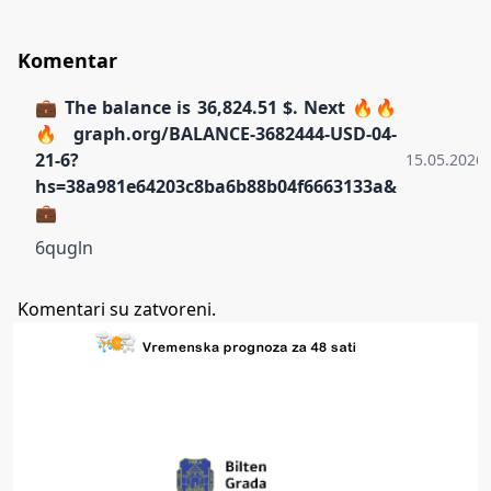
Komentar
💼 The balance is 36,824.51 $. Next 🔥🔥
🔥 graph.org/BALANCE-3682444-USD-04-
21-6?
15.05.2026.
hs=38a981e64203c8ba6b88b04f6663133a&
💼
6qugln
Komentari su zatvoreni.