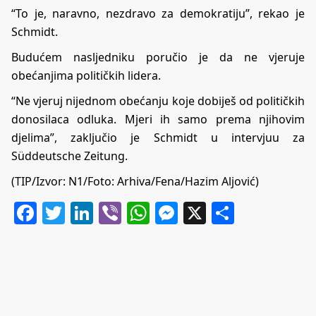
“To je, naravno, nezdravo za demokratiju”, rekao je
Schmidt.
Budućem nasljedniku poručio je da ne vjeruje
obećanjima političkih lidera.
“Ne vjeruj nijednom obećanju koje dobiješ od političkih
donosilaca odluka. Mjeri ih samo prema njihovim
djelima”, zaključio je Schmidt u intervjuu za
Süddeutsche Zeitung.
(TIP/Izvor:
N1
/Foto: Arhiva/Fena/Hazim Aljović)
Facebook
Twitter
LinkedIn
Viber
WhatsApp
Messenger
X
Share