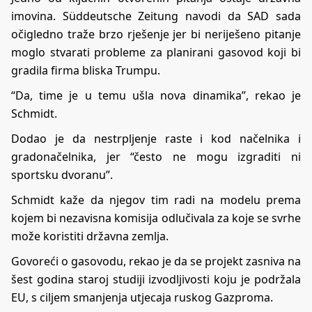
imovina. Süddeutsche Zeitung navodi da SAD sada
očigledno traže brzo rješenje jer bi neriješeno pitanje
moglo stvarati probleme za planirani gasovod koji bi
gradila firma bliska Trumpu.
“Da, time je u temu ušla nova dinamika”, rekao je
Schmidt.
Dodao je da nestrpljenje raste i kod načelnika i
gradonačelnika, jer “često ne mogu izgraditi ni
sportsku dvoranu”.
Schmidt kaže da njegov tim radi na modelu prema
kojem bi nezavisna komisija odlučivala za koje se svrhe
može koristiti državna zemlja.
Govoreći o gasovodu, rekao je da se projekt zasniva na
šest godina staroj studiji izvodljivosti koju je podržala
EU, s ciljem smanjenja utjecaja ruskog Gazproma.