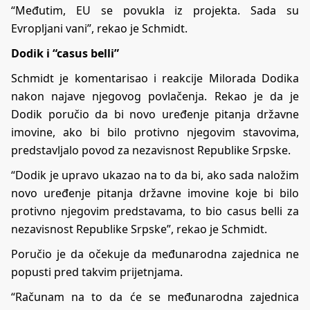
“Međutim, EU se povukla iz projekta. Sada su
Evropljani vani”, rekao je Schmidt.
Dodik i “casus belli”
Schmidt je komentarisao i reakcije Milorada Dodika
nakon najave njegovog povlačenja. Rekao je da je
Dodik poručio da bi novo uređenje pitanja državne
imovine, ako bi bilo protivno njegovim stavovima,
predstavljalo povod za nezavisnost Republike Srpske.
“Dodik je upravo ukazao na to da bi, ako sada naložim
novo uređenje pitanja državne imovine koje bi bilo
protivno njegovim predstavama, to bio casus belli za
nezavisnost Republike Srpske”, rekao je Schmidt.
Poručio je da očekuje da međunarodna zajednica ne
popusti pred takvim prijetnjama.
“Računam na to da će se međunarodna zajednica