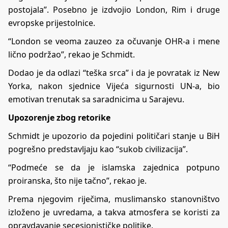
postojala”. Posebno je izdvojio London, Rim i druge
evropske prijestolnice.
“London se veoma zauzeo za očuvanje OHR-a i mene
lično podržao”, rekao je Schmidt.
Dodao je da odlazi “teška srca” i da je povratak iz New
Yorka, nakon sjednice Vijeća sigurnosti UN-a, bio
emotivan trenutak sa saradnicima u Sarajevu.
Upozorenje zbog retorike
Schmidt je upozorio da pojedini političari stanje u BiH
pogrešno predstavljaju kao “sukob civilizacija”.
“Podmeće se da je islamska zajednica potpuno
proiranska, što nije tačno”, rekao je.
Prema njegovim riječima, muslimansko stanovništvo
izloženo je uvredama, a takva atmosfera se koristi za
opravdavanje secesionističke politike.