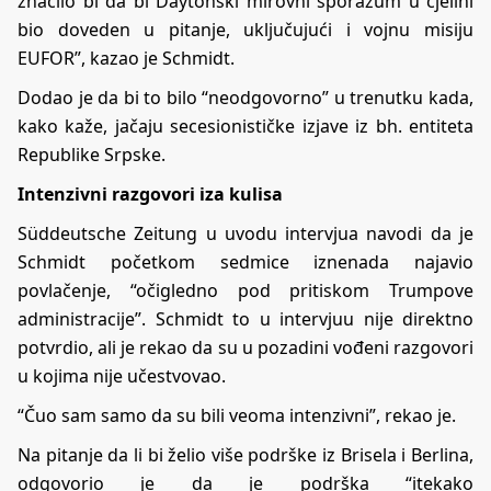
značilo bi da bi Daytonski mirovni sporazum u cjelini
bio doveden u pitanje, uključujući i vojnu misiju
EUFOR”, kazao je Schmidt.
Dodao je da bi to bilo “neodgovorno” u trenutku kada,
kako kaže, jačaju secesionističke izjave iz bh. entiteta
Republike Srpske.
Intenzivni razgovori iza kulisa
Süddeutsche Zeitung
u uvodu intervjua navodi da je
Schmidt početkom sedmice iznenada najavio
povlačenje, “očigledno pod pritiskom Trumpove
administracije”. Schmidt to u intervjuu nije direktno
potvrdio, ali je rekao da su u pozadini vođeni razgovori
u kojima nije učestvovao.
“Čuo sam samo da su bili veoma intenzivni”, rekao je.
Na pitanje da li bi želio više podrške iz Brisela i Berlina,
odgovorio je da je podrška “itekako