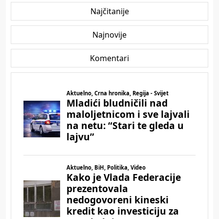
Najčitanije
Najnovije
Komentari