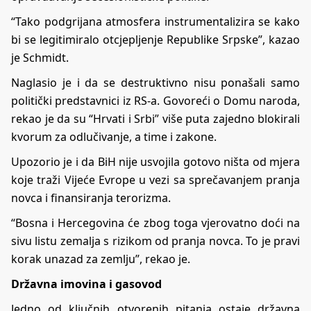
“Tako podgrijana atmosfera instrumentalizira se kako
bi se legitimiralo otcjepljenje Republike Srpske”, kazao
je Schmidt.
Naglasio je i da se destruktivno nisu ponašali samo
politički predstavnici iz RS-a. Govoreći o Domu naroda,
rekao je da su “Hrvati i Srbi” više puta zajedno blokirali
kvorum za odlučivanje, a time i zakone.
Upozorio je i da BiH nije usvojila gotovo ništa od mjera
koje traži Vijeće Evrope u vezi sa sprečavanjem pranja
novca i finansiranja terorizma.
“Bosna i Hercegovina će zbog toga vjerovatno doći na
sivu listu zemalja s rizikom od pranja novca. To je pravi
korak unazad za zemlju”, rekao je.
Državna imovina i gasovod
Jedno od ključnih otvorenih pitanja ostaje državna