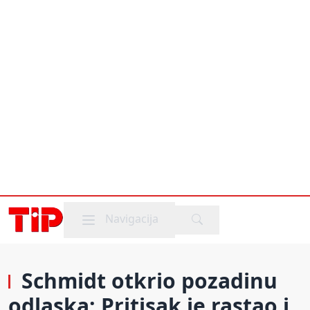
Mobile menu
Navigacija
Schmidt otkrio pozadinu
odlaska: Pritisak je rastao i