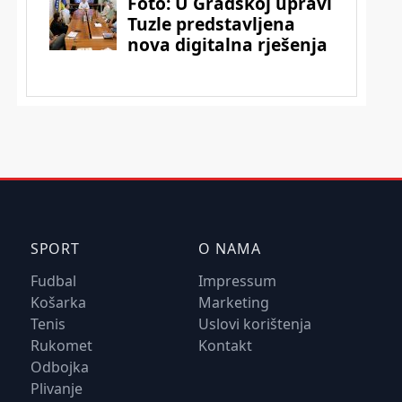
SPORT
O NAMA
Fudbal
Impressum
Košarka
Marketing
Tenis
Uslovi korištenja
Rukomet
Kontakt
Odbojka
Plivanje