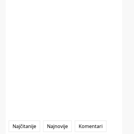
Najčitanije
Najnovije
Komentari