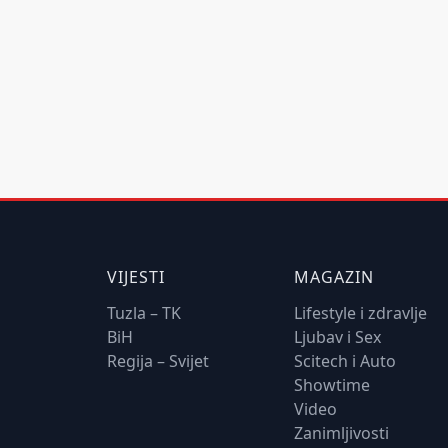
VIJESTI
MAGAZIN
Tuzla – TK
Lifestyle i zdravlje
BiH
Ljubav i Sex
Regija – Svijet
Scitech i Auto
Showtime
Video
Zanimljivosti