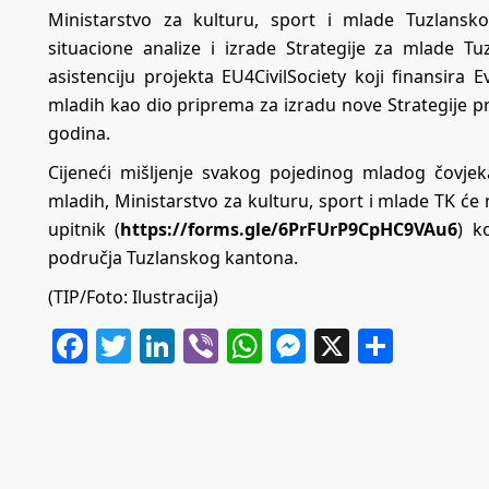
Ministarstvo za kulturu, sport i mlade Tuzlansk
situacione analize i izrade Strategije za mlade T
asistenciju projekta EU4CivilSociety koji finansira E
mladih kao dio priprema za izradu nove Strategije 
godina.
Cijeneći mišljenje svakog pojedinog mladog čovjeka
mladih, Ministarstvo za kulturu, sport i mlade TK će n
upitnik (
https://forms.gle/6PrFUrP9CpHC9VAu6
) k
područja Tuzlanskog kantona.
(TIP/Foto: Ilustracija)
Facebook
Twitter
LinkedIn
Viber
WhatsApp
Messenger
X
Share