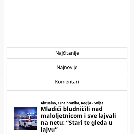
Najčitanije
Najnovije
Komentari