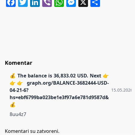
Facebook
Twitter
LinkedIn
Viber
WhatsApp
Messenger
X
Share
Komentar
💰 The balance is 36,833.02 USD. Next 👉
👉👉 graph.org/BALANCE-3682444-USD-
04-21-6?
15.05.2026.
hs=ebf6799ba023be1e3f97a6e781d9587d&
💰
8uu4z7
Komentari su zatvoreni.