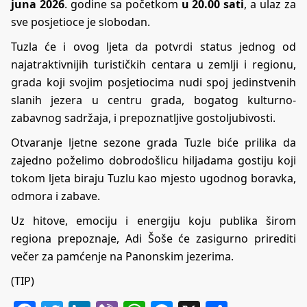
juna 2026
. godine sa početkom
u 20.00 sati
, a ulaz za
sve posjetioce je slobodan.
Tuzla će i ovog ljeta da potvrdi status jednog od
najatraktivnijih turističkih centara u zemlji i regionu,
grada koji svojim posjetiocima nudi spoj jedinstvenih
slanih jezera u centru grada, bogatog kulturno-
zabavnog sadržaja, i prepoznatljive gostoljubivosti.
Otvaranje ljetne sezone grada Tuzle biće prilika da
zajedno poželimo dobrodošlicu hiljadama gostiju koji
tokom ljeta biraju Tuzlu kao mjesto ugodnog boravka,
odmora i zabave.
Uz hitove, emociju i energiju koju publika širom
regiona prepoznaje, Adi Šoše će zasigurno prirediti
večer za pamćenje na Panonskim jezerima.
(TIP)