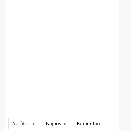
Najčitanije
Najnovije
Komentari