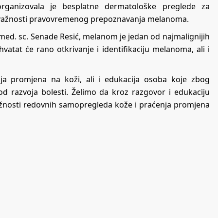
rganizovala je besplatne dermatološke preglede za
 o važnosti pravovremenog prepoznavanja melanoma.
. med. sc. Senade Resić, melanom je jedan od najmalignijih
atat će rano otkrivanje i identifikaciju melanoma, ali i
ija promjena na koži, ali i edukacija osoba koje zbog
 od razvoja bolesti. Želimo da kroz razgovor i edukaciju
ažnosti redovnih samopregleda kože i praćenja promjena