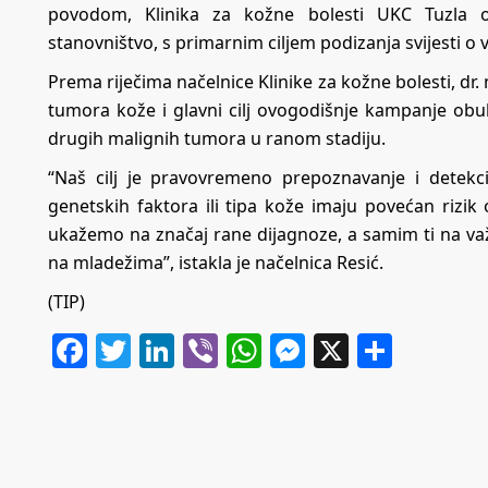
povodom, Klinika za kožne bolesti UKC Tuzla o
stanovništvo, s primarnim ciljem podizanja svijesti
Prema riječima načelnice Klinike za kožne bolesti, dr
tumora kože i glavni cilj ovogodišnje kampanje obuhv
drugih malignih tumora u ranom stadiju.
“Naš cilj je pravovremeno prepoznavanje i detekc
genetskih faktora ili tipa kože imaju povećan rizik
ukažemo na značaj rane dijagnoze, a samim ti na v
na mladežima”, istakla je načelnica Resić.
(TIP)
Facebook
Twitter
LinkedIn
Viber
WhatsApp
Messenger
X
Share