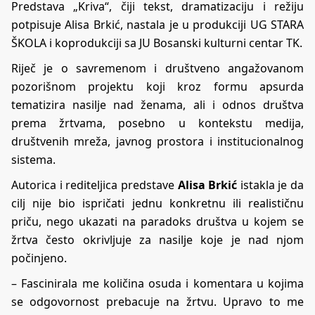
Predstava „Kriva“, čiji tekst, dramatizaciju i režiju
potpisuje Alisa Brkić, nastala je u produkciji UG STARA
ŠKOLA i koprodukciji sa JU Bosanski kulturni centar TK.
Riječ je o savremenom i društveno angažovanom
pozorišnom projektu koji kroz formu apsurda
tematizira nasilje nad ženama, ali i odnos društva
prema žrtvama, posebno u kontekstu medija,
društvenih mreža, javnog prostora i institucionalnog
sistema.
Autorica i rediteljica predstave
Alisa Brkić
istakla je da
cilj nije bio ispričati jednu konkretnu ili realističnu
priču, nego ukazati na paradoks društva u kojem se
žrtva često okrivljuje za nasilje koje je nad njom
počinjeno.
– Fascinirala me količina osuda i komentara u kojima
se odgovornost prebacuje na žrtvu. Upravo to me