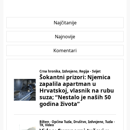
Najčitanije
Najnovije
Komentari