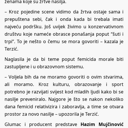
ženama koje su žrtve nasilja.
– Kroz pojedine scene vidimo da žrtva ostaje sama i
prepuštena sebi, čak i onda kada bi trebala imati
najveću podršku. Još uvijek živimo u konzervativnom
društvu koje nameće obrasce ponašanja poput “šuti i
trpi”. To je nešto o čemu se mora govoriti – kazala je
Terzić.
Naglasila je da bi teme poput femicida morale biti
zastupljene i u obrazovnom sistemu.
– Voljela bih da ne moramo govoriti o ovim stvarima,
ali moramo. Kroz kulturu, obrazovanje i sport
potrebno je razvijati svijest kod mladih ljudi kako bi se
nasilje preveniralo. Najgore je što se nakon nekoliko
dana femicid relativizira i zaboravlja, a time se otvara
prostor za novo nasilje – upozorila je Terzić.
Glumac i producent predstave
Hazim Mujčinović