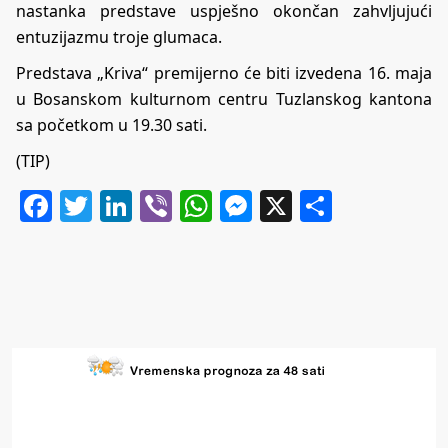
nastanka predstave uspješno okončan zahvljujući
entuzijazmu troje glumaca.
Predstava „Kriva“ premijerno će biti izvedena 16. maja
u Bosanskom kulturnom centru Tuzlanskog kantona
sa početkom u 19.30 sati.
(TIP)
Facebook
Twitter
LinkedIn
Viber
WhatsApp
Messenger
X
Share