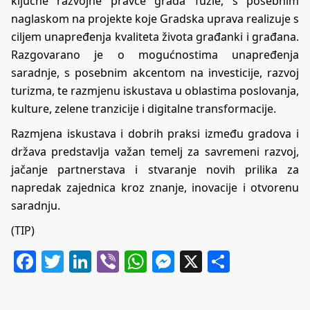
ključne razvojne pravce grada Tuzle, s posebnim
naglaskom na projekte koje Gradska uprava realizuje s
ciljem unapređenja kvaliteta života građanki i građana.
Razgovarano je o mogućnostima unapređenja
saradnje, s posebnim akcentom na investicije, razvoj
turizma, te razmjenu iskustava u oblastima poslovanja,
kulture, zelene tranzicije i digitalne transformacije.
Razmjena iskustava i dobrih praksi između gradova i
država predstavlja važan temelj za savremeni razvoj,
jačanje partnerstava i stvaranje novih prilika za
napredak zajednica kroz znanje, inovacije i otvorenu
saradnju.
(TIP)
Facebook
Twitter
LinkedIn
Viber
WhatsApp
Messenger
X
Share