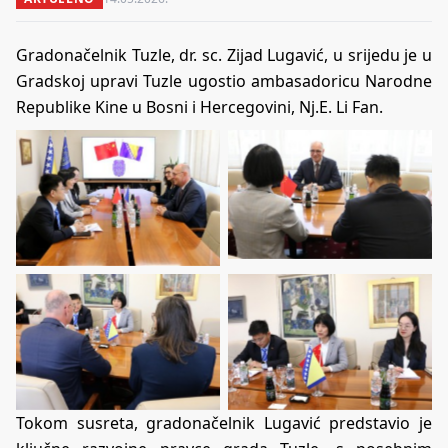
Gradonačelnik Tuzle, dr. sc. Zijad Lugavić, u srijedu je u
Gradskoj upravi Tuzle ugostio ambasadoricu Narodne
Republike Kine u Bosni i Hercegovini, Nj.E. Li Fan.
Tokom susreta, gradonačelnik Lugavić predstavio je