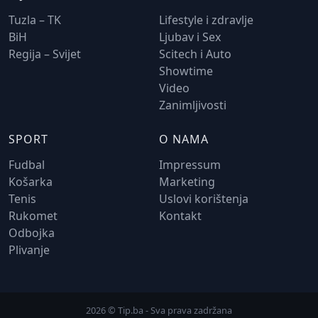
Tuzla – TK
Lifestyle i zdravlje
BiH
Ljubav i Sex
Regija – Svijet
Scitech i Auto
Showtime
Video
Zanimljivosti
SPORT
O NAMA
Fudbal
Impressum
Košarka
Marketing
Tenis
Uslovi korištenja
Rukomet
Kontakt
Odbojka
Plivanje
2026 © Tip.ba - Sva prava zadržana