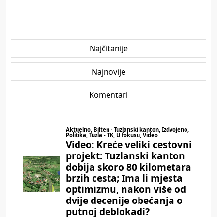
Najčitanije
Najnovije
Komentari