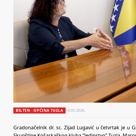
BILTEN · OPĆINA TUZLA
14.05.2026.
Gradonačelnik dr. sc. Zijad Lugavić u četvrtak je u
Skupštine Košarkaškog kluba “Jedinstvo” Tuzla, Maro