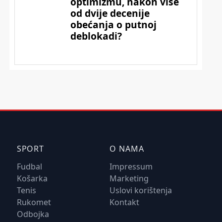
SPORT
O NAMA
Fudbal
Impressum
Košarka
Marketing
Tenis
Uslovi korištenja
Rukomet
Kontakt
Odbojka