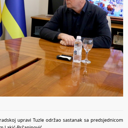
 Gradskoj upravi Tuzle održao sastanak sa predsjednicom
m Lakić-Brčaninović.