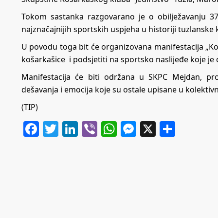
Tokom sastanka razgovarano je o obilježavanju 37
najznačajnijih sportskih uspjeha u historiji tuzlanske
U povodu toga bit će organizovana manifestacija „Ko
košarkašice i podsjetiti na sportsko naslijeđe koje je 
Manifestacija će biti održana u SKPC Mejdan, pro
dešavanja i emocija koje su ostale upisane u kolektivn
(TIP)
Facebook
Twitter
LinkedIn
Viber
WhatsApp
Messenger
X
Share