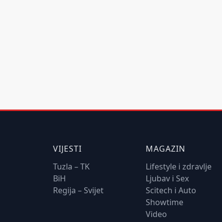
VIJESTI
MAGAZIN
Tuzla – TK
Lifestyle i zdravlje
BiH
Ljubav i Sex
Regija – Svijet
Scitech i Auto
Showtime
Video