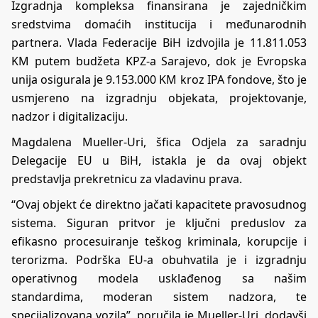
Izgradnja kompleksa finansirana je zajedničkim
sredstvima domaćih institucija i međunarodnih
partnera. Vlada Federacije BiH izdvojila je 11.811.053
KM putem budžeta KPZ-a Sarajevo, dok je Evropska
unija osigurala je 9.153.000 KM kroz IPA fondove, što je
usmjereno na izgradnju objekata, projektovanje,
nadzor i digitalizaciju.
Magdalena Mueller-Uri, šfica Odjela za saradnju
Delegacije EU u BiH, istakla je da ovaj objekt
predstavlja prekretnicu za vladavinu prava.
“Ovaj objekt će direktno jačati kapacitete pravosudnog
sistema. Siguran pritvor je ključni preduslov za
efikasno procesuiranje teškog kriminala, korupcije i
terorizma. Podrška EU-a obuhvatila je i izgradnju
operativnog modela usklađenog sa našim
standardima, moderan sistem nadzora, te
specijalizovana vozila”, poručila je Mueller-Uri, dodavši