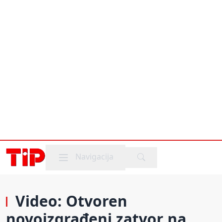
Mobile menu
Navigacija
Video: Otvoren
novoizgrađeni zatvor na