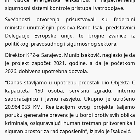
sigurnosni sistemi kontrole pristupa i vatrodojave.
Svečanosti otvorenja prisustvovali su federalni
ministar unutrašnjih poslova Ramo Isak, predstavnici
Delegacije Evropske unije, te brojne zvanice iz
političkog, pravosudnog i sigurnosnog sektora.
Direktor KPZ-a Sarajevo, Munib Isaković, naglasio je da
je projekt započet 2021. godine, a da je početkom
2026. dobivena upotrebna dozvola.
“Danas stavljamo u upotrebu preostali dio Objekta C
kapaciteta 150 osoba, servisnu zgradu, internu
saobraćajnicu i javnu rasvjetu. Ukupno je utrošeno
20.964.053 KM. Realizacijom ovog projekta šaljemo
poruku generalne prevencije u borbi protiv svih oblika
kriminala, osiguravajući human tretman pritvorenika i
siguran prostor za rad zaposlenih”, izjavio je Isaković.