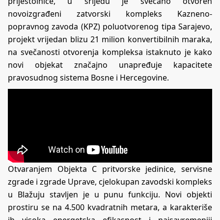
prijestolnice, u srijedu je svečano otvoren
novoizgrađeni zatvorski kompleks Kazneno-
popravnog zavoda (KPZ) poluotvorenog tipa Sarajevo,
projekt vrijedan blizu 21 milion konvertibilnih maraka,
na svečanosti otvorenja kompleksa istaknuto je kako
novi objekat značajno unapređuje kapacitete
pravosudnog sistema Bosne i Hercegovine.
Otvaranjem Objekta C pritvorske jedinice, servisne
zgrade i zgrade Uprave, cjelokupan zavodski kompleks
u Blažuju stavljen je u punu funkciju. Novi objekti
prostiru se na 4.500 kvadratnih metara, a karakteriše
ih visoka energetska efikasnost i najsavremeniji