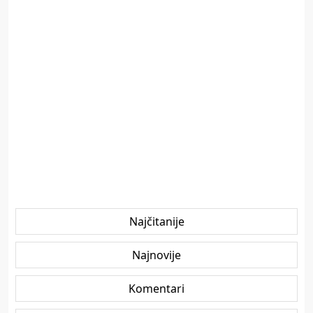
Najčitanije
Najnovije
Komentari