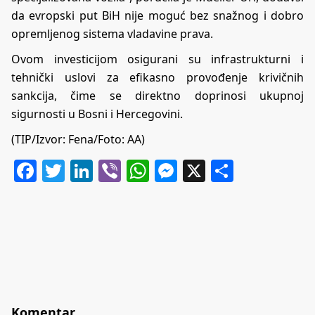
da evropski put BiH nije moguć bez snažnog i dobro
opremljenog sistema vladavine prava.
Ovom investicijom osigurani su infrastrukturni i
tehnički uslovi za efikasno provođenje krivičnih
sankcija, čime se direktno doprinosi ukupnoj
sigurnosti u Bosni i Hercegovini.
(TIP/Izvor: Fena/Foto: AA)
Facebook
Twitter
LinkedIn
Viber
WhatsApp
Messenger
X
Share
Komentar