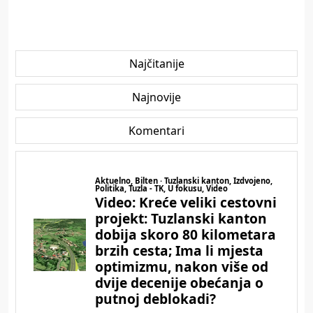
Najčitanije
Najnovije
Komentari