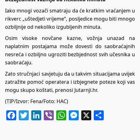
Iako mnogi vozači smatraju da će kratkim vraćanjem u
rikverc „uštedjeti vrijeme“, posljedice mogu biti mnogo
ozbiljnije od nekoliko izgubljenih minuta.
Osim visoke novčane kazne, vožnja unazad na
naplatnim postajama može dovesti do saobraćajnih
nesreća i ozbiljno ugroziti bezbjednost svih učesnika u
saobraćaju.
Zato stručnjaci savjetuju da u takvim situacijama uvijek
zatražite pomoć operatera i izbjegnete poteze koji vas
mogu skupo koštati, prenosi Jutarnji.hr.
(TIP/Izvor: Fena/Foto: HAC)
Facebook
Twitter
LinkedIn
Viber
WhatsApp
Messenger
X
Share