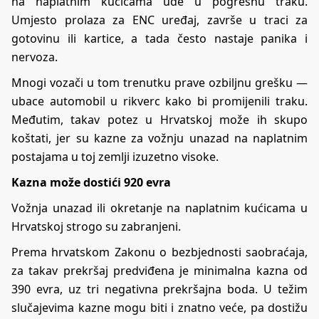
na naplatnim kućicama uđe u pogrešnu traku.
Umjesto prolaza za ENC uređaj, završe u traci za
gotovinu ili kartice, a tada često nastaje panika i
nervoza.
Mnogi vozači u tom trenutku prave ozbiljnu grešku —
ubace automobil u rikverc kako bi promijenili traku.
Međutim, takav potez u Hrvatskoj može ih skupo
koštati, jer su kazne za vožnju unazad na naplatnim
postajama u toj zemlji izuzetno visoke.
Kazna može dostići 920 evra
Vožnja unazad ili okretanje na naplatnim kućicama u
Hrvatskoj strogo su zabranjeni.
Prema hrvatskom Zakonu o bezbjednosti saobraćaja,
za takav prekršaj predviđena je minimalna kazna od
390 evra, uz tri negativna prekršajna boda. U težim
slučajevima kazne mogu biti i znatno veće, pa dostižu