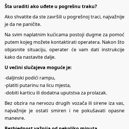
Šta uraditi ako uđete u pogrešnu traku?
Ako shvatite da ste završili u pogrešnoj traci, najvažnije
je da ne paničite.
Na svim naplatnim kućicama postoji dugme za pomoć
putem kojeg možete kontaktirati operatera. Nakon što
objasnite situaciju, operater će vam dati instrukcije
kako da nastavite dalje.
U većini slučajeva moguće je:
-daljinski podići rampu,
-platiti putarinu na licu mjesta,
-dobiti karticu ili dodatna uputstva za prolazak.
Bez obzira na nervozu drugih vozača ili sirene iza vas,
najvažnije je ostati smiren i ne pokušavati opasne
manevre.
Bezbjednost važnija od nekoliko minuta