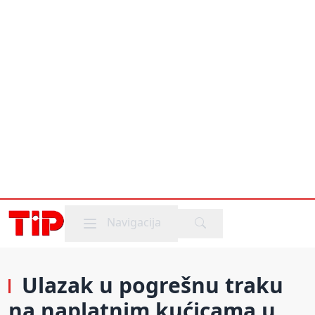
Mobile menu
Navigacija
Ulazak u pogrešnu traku
na naplatnim kućicama u