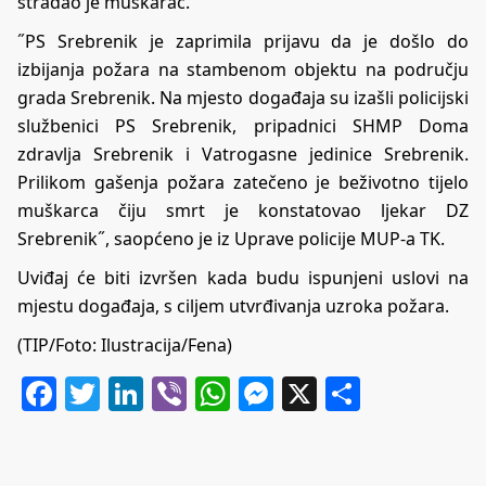
stradao je muškarac.
˝PS Srebrenik je zaprimila prijavu da je došlo do
izbijanja požara na stambenom objektu na području
grada Srebrenik. Na mjesto događaja su izašli policijski
službenici PS Srebrenik, pripadnici SHMP Doma
zdravlja Srebrenik i Vatrogasne jedinice Srebrenik.
Prilikom gašenja požara zatečeno je beživotno tijelo
muškarca čiju smrt je konstatovao ljekar DZ
Srebrenik˝, saopćeno je iz Uprave policije MUP-a TK.
Uviđaj će biti izvršen kada budu ispunjeni uslovi na
mjestu događaja, s ciljem utvrđivanja uzroka požara.
(TIP/Foto: Ilustracija/Fena)
Facebook
Twitter
LinkedIn
Viber
WhatsApp
Messenger
X
Share