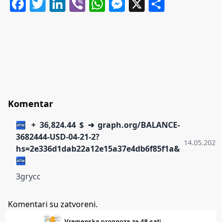
Facebook
Twitter
LinkedIn
Viber
WhatsApp
Messenger
X
Share
Komentar
🏧 + 36,824.44 $ ➜ graph.org/BALANCE-
3682444-USD-04-21-2?
14.05.2026.
hs=2e336d1dab22a12e15a37e4db6f85f1a&
🏧
3grycc
Komentari su zatvoreni.