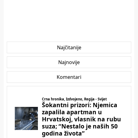
Najčitanije
Najnovije
Komentari