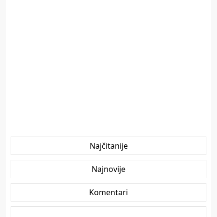
Najčitanije
Najnovije
Komentari