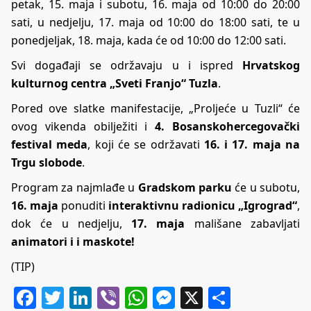
petak, 15. maja i subotu, 16. maja od 10:00 do 20:00
sati, u nedjelju, 17. maja od 10:00 do 18:00 sati, te u
ponedjeljak, 18. maja, kada će od 10:00 do 12:00 sati.
Svi događaji se održavaju u i ispred
Hrvatskog
kulturnog centra „Sveti Franjo“ Tuzla
.
Pored ove slatke manifestacije, „Proljeće u Tuzli“ će
ovog vikenda obilježiti i
4. Bosanskohercegovački
festival meda
, koji će se održavati
16. i 17. maja na
Trgu slobode
.
Program za najmlađe u
Gradskom parku
će u subotu,
16. maja
ponuditi
interaktivnu radionicu „Igrograd“
,
dok će u nedjelju,
17. maja
mališane zabavljati
animatori i i maskote!
(TIP)
Facebook
Twitter
LinkedIn
Viber
WhatsApp
Messenger
X
Share