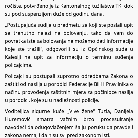
ročište, potvrđeno je iz Kantonalnog tužilaštva TK, dok
su pod suspenzijom duže od godinu dana.
„Postupajuća sudija u predmetu za koji ste poslali upit
se trenutno nalazi na bolovanju, tako da vam do
povratka iste sa bolovanja ne možemo dati informacije
koje ste tražili“, odgovorili su iz Općinskog suda u
Kalesiji na upit za informaciju o terminu suđenja
policajcima.
Policajci su postupali suprotno odredbama Zakona o
zaštiti od nasilja u porodici Federacije BiH i Pravilnika o
načinu provođenja zaštitnih mjera za počinioce nasilja
u porodici, koje su u nadležnosti policije.
Voditeljica sigurne kuće „Vive žene“ Tuzla, Danijela
Huremović smatra važnim brzo procesuiranje
navodeći da odugovlačenjem šalju poruku da pravde i
zakona nema, i da nisu svi pred zakonom isti.