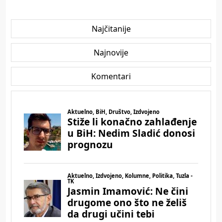
Najčitanije
Najnovije
Komentari