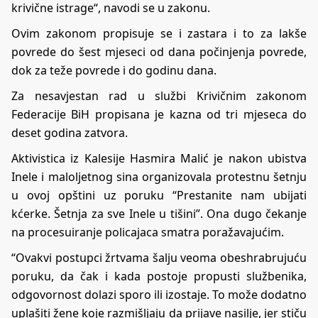
krivične istrage“, navodi se u zakonu.
Ovim zakonom propisuje se i zastara i to za lakše
povrede do šest mjeseci od dana počinjenja povrede,
dok za teže povrede i do godinu dana.
Za nesavjestan rad u službi Krivičnim zakonom
Federacije BiH propisana je kazna od tri mjeseca do
deset godina zatvora.
Aktivistica iz Kalesije Hasmira Malić je nakon ubistva
Inele i maloljetnog sina organizovala protestnu šetnju
u ovoj opštini uz poruku “Prestanite nam ubijati
kćerke. Šetnja za sve Inele u tišini”. Ona dugo čekanje
na procesuiranje policajaca smatra poražavajućim.
“Ovakvi postupci žrtvama šalju veoma obeshrabrujuću
poruku, da čak i kada postoje propusti službenika,
odgovornost dolazi sporo ili izostaje. To može dodatno
uplašiti žene koje razmišljaju da prijave nasilje, jer stiču