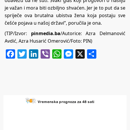
obavezu da ne šuti. Svaki glas koji progovori o nasilju
je važan i mora biti ozbiljno shvaćen. Jer je to put da se
spriječe ova brutalna ubistva žena koja postaju sve
češće pojava u našoj državi”, poručila je ona.
(TIP/Izvor:
pinmedia.ba
/Autorice:
Azra Delmanović
Avdić, Azra Husarić Omerović
/Foto: PIN)
Facebook
Twitter
LinkedIn
Viber
WhatsApp
Messenger
X
Share