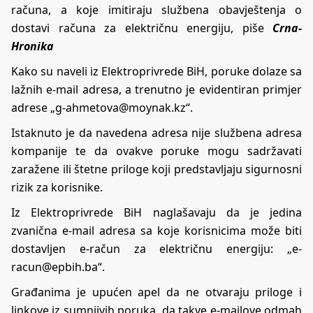
računa, a koje imitiraju službena obavještenja o
dostavi računa za električnu energiju, piše
Crna-
Hronika
Kako su naveli iz Elektroprivrede BiH, poruke dolaze sa
lažnih e-mail adresa, a trenutno je evidentiran primjer
adrese „g-ahmetova@moynak.kz“.
Istaknuto je da navedena adresa nije službena adresa
kompanije te da ovakve poruke mogu sadržavati
zaražene ili štetne priloge koji predstavljaju sigurnosni
rizik za korisnike.
Iz Elektroprivrede BiH naglašavaju da je jedina
zvanična e-mail adresa sa koje korisnicima može biti
dostavljen e-račun za električnu energiju: „e-
racun@epbih.ba“.
Građanima je upućen apel da ne otvaraju priloge i
linkove iz sumnjivih poruka, da takve e-mailove odmah