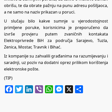
obrišu, te da obrate pažnju na punu adresu pošiljaoca,
a ne samo na naziv prikazan u poruci.
U slučaju bilo kakve sumnje u vjerodostojnost
primljene poruke, korisnicima je preporučeno da
izvrše provjeru putem zvaničnih kontakata
Elektroprivrede BiH za područja Sarajevo, Tuzla,
Zenica, Mostar, Travnik i Bihać.
Iz kompanije su zahvalili građanima na razumijevanju i
saradnji, uz poziv na dodatni oprez prilikom korištenja
elektronske pošte.
(TIP)
Facebook
Twitter
LinkedIn
Viber
WhatsApp
Messenger
X
Share