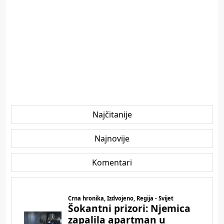
Najčitanije
Najnovije
Komentari