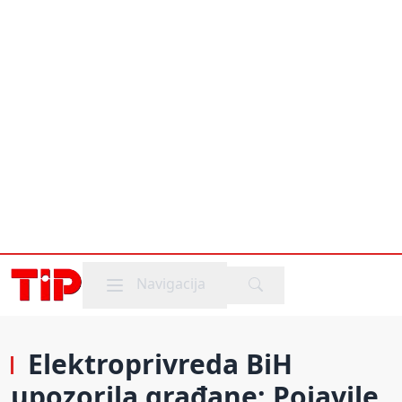
Mobile menu
Navigacija
Elektroprivreda BiH
upozorila građane: Pojavile