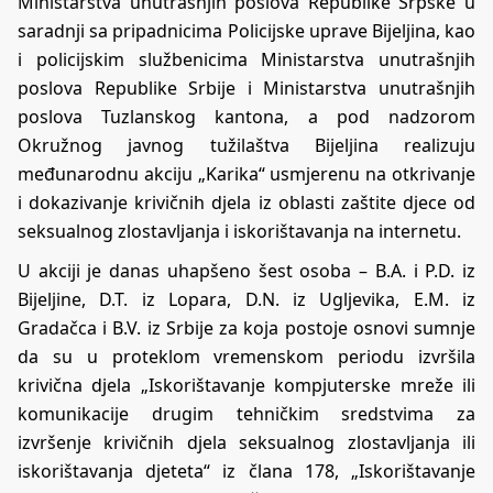
Ministarstva unutrašnjih poslova Republike Srpske u
saradnji sa pripadnicima Policijske uprave Bijeljina, kao
i policijskim službenicima Ministarstva unutrašnjih
poslova Republike Srbije i Ministarstva unutrašnjih
poslova Tuzlanskog kantona, a pod nadzorom
Okružnog javnog tužilaštva Bijeljina realizuju
međunarodnu akciju „Karika“ usmjerenu na otkrivanje
i dokazivanje krivičnih djela iz oblasti zaštite djece od
seksualnog zlostavljanja i iskorištavanja na internetu.
U akciji je danas uhapšeno šest osoba – B.A. i P.D. iz
Bijeljine, D.T. iz Lopara, D.N. iz Ugljevika, E.M. iz
Gradačca i B.V. iz Srbije za koja postoje osnovi sumnje
da su u proteklom vremenskom periodu izvršila
krivična djela „Iskorištavanje kompjuterske mreže ili
komunikacije drugim tehničkim sredstvima za
izvršenje krivičnih djela seksualnog zlostavljanja ili
iskorištavanja djeteta“ iz člana 178, „Iskorištavanje