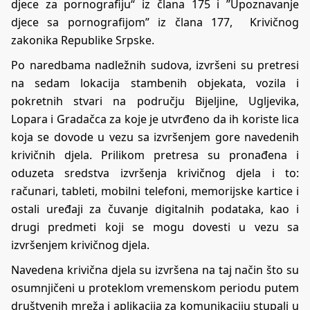
djece za pornografiju“ iz člana 175 i ”Upoznavanje
djece sa pornografijom” iz člana 177, Krivičnog
zakonika Republike Srpske.
Po naredbama nadležnih sudova, izvršeni su pretresi
na sedam lokacija stambenih objekata, vozila i
pokretnih stvari na području Bijeljine, Ugljevika,
Lopara i Gradačca za koje je utvrđeno da ih koriste lica
koja se dovode u vezu sa izvršenjem gore navedenih
krivičnih djela. Prilikom pretresa su pronađena i
oduzeta sredstva izvršenja krivičnog djela i to:
računari, tableti, mobilni telefoni, memorijske kartice i
ostali uređaji za čuvanje digitalnih podataka, kao i
drugi predmeti koji se mogu dovesti u vezu sa
izvršenjem krivičnog djela.
Navedena krivična djela su izvršena na taj način što su
osumnjičeni u proteklom vremenskom periodu putem
društvenih mreža i aplikacija za komunikaciju stupali u