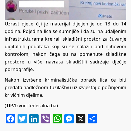
Uzrast djece čiji je materijal dijeljen je od 13 do 14
godina. Pojedina lica se sumnjiče i da su na udaljenim
infrastrukturama kreirali skladišni prostor za čuvanje
digitalnih podataka koji su se nalazili pod njihovom
kontrolom, nakon čega su na pomenute skladišne
prostore u više navrata skladištili sadržaje dječije
pornografije.
Nakon izvršene kriminalističke obrade lica će biti
predata nadležnom tužilaštvu uz izvještaj o počinjenim
krivičnim djelima.
(TIP/Izvor: federalna.ba)
Facebook
Twitter
LinkedIn
Viber
WhatsApp
Messenger
X
Share