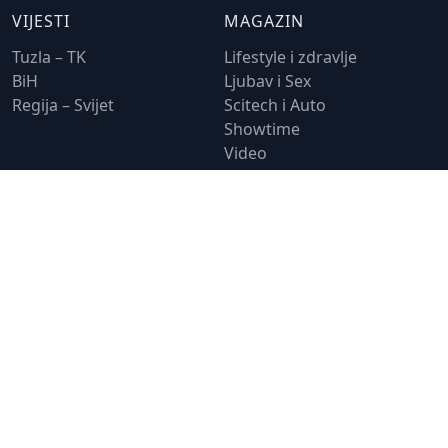
VIJESTI
MAGAZIN
Tuzla – TK
Lifestyle i zdravlje
BiH
Ljubav i Sex
Regija – Svijet
Scitech i Auto
Showtime
Video
Zanimljivosti
SPORT
O NAMA
Fudbal
Impressum
Košarka
Marketing
Tenis
Uslovi korištenja
Rukomet
Kontakt
Odbojka
Plivanje