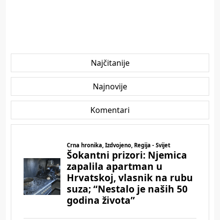
Najčitanije
Najnovije
Komentari