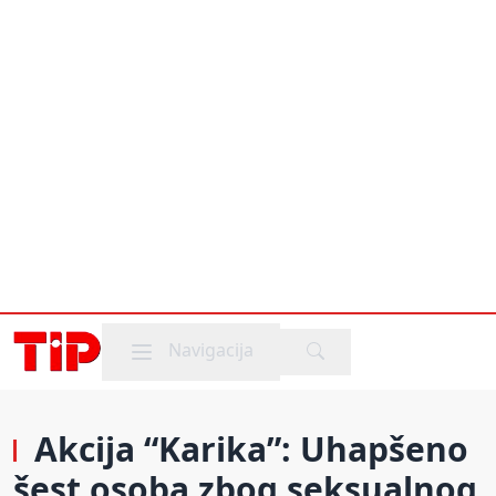
Mobile menu
Navigacija
Akcija “Karika”: Uhapšeno
šest osoba zbog seksualnog