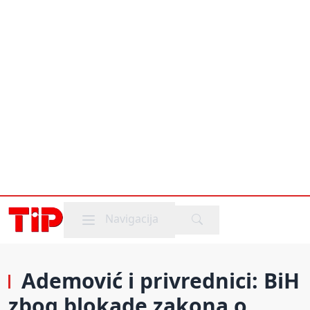
Mobile menu
Navigacija
Ademović i privrednici: BiH
zbog blokade zakona o