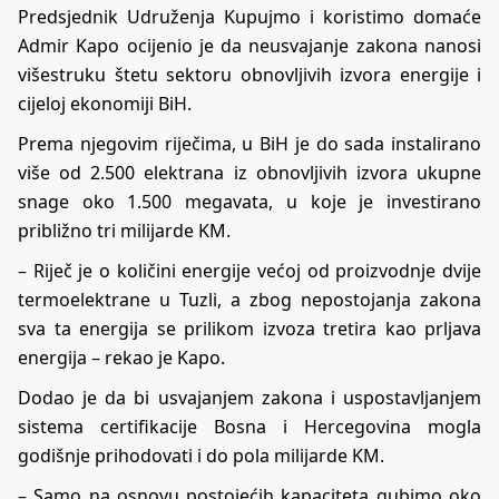
Predsjednik Udruženja Kupujmo i koristimo domaće
Admir Kapo ocijenio je da neusvajanje zakona nanosi
višestruku štetu sektoru obnovljivih izvora energije i
cijeloj ekonomiji BiH.
Prema njegovim riječima, u BiH je do sada instalirano
više od 2.500 elektrana iz obnovljivih izvora ukupne
snage oko 1.500 megavata, u koje je investirano
približno tri milijarde KM.
– Riječ je o količini energije većoj od proizvodnje dvije
termoelektrane u Tuzli, a zbog nepostojanja zakona
sva ta energija se prilikom izvoza tretira kao prljava
energija – rekao je Kapo.
Dodao je da bi usvajanjem zakona i uspostavljanjem
sistema certifikacije Bosna i Hercegovina mogla
godišnje prihodovati i do pola milijarde KM.
– Samo na osnovu postojećih kapaciteta gubimo oko