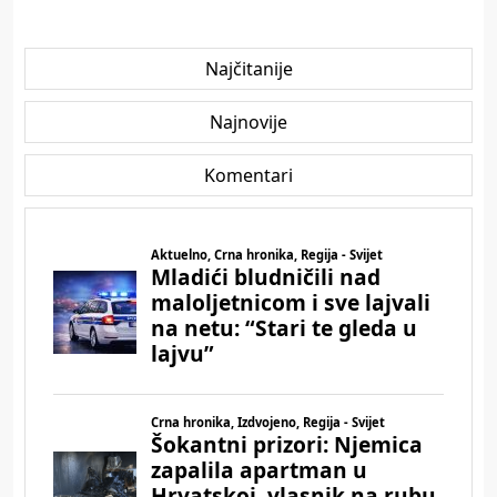
Najčitanije
Najnovije
Komentari