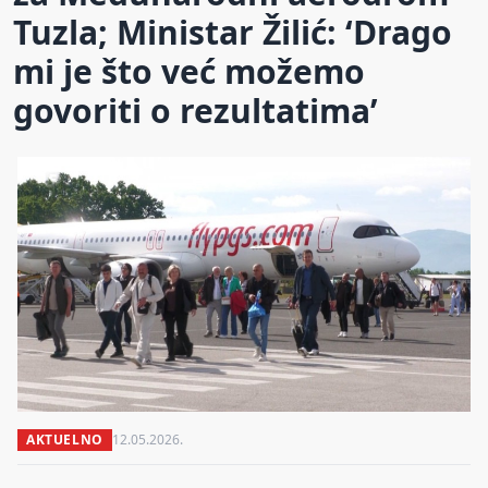
Tuzla; Ministar Žilić: ‘Drago
mi je što već možemo
govoriti o rezultatima’
AKTUELNO
12.05.2026.