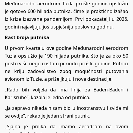
Međunarodni aerodrom Tuzla prošle godine opslužio
je gotovo 600 hiljada putnika, čime je praktično izašao
iz krize izazvane pandemijom. Prvi pokazatelji u 2026.
godini najavljuju još uspješniju poslovnu godinu.
Rast broja putnika
U prvom kvartalu ove godine Međunarodni aerodrom
Tuzla opslužio je 190 hiljada putnika, što je za oko 50
posto više nego u istom periodu prošle godine. Putnici
ne kriju zadovoljstvo zbog mogućnosti putovanja
avionom iz Tuzle, a priželjkuju i nove destinacije.
„Rado bih voljela da ima linija za Baden-Baden i
Karlsruhe“, kazala je jedna od putnica.
„Ja zapravo nikada nisam bio u inostranstvu i sviđa mi
se ovdje“, rekao je jedan strani putnik.
„Sjajna je prilika da imamo aerodrom na ovom