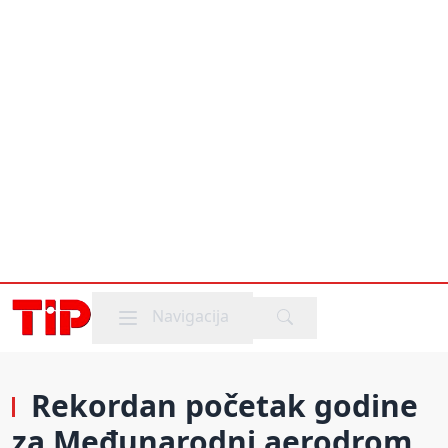
Mobile menu
Navigacija
Rekordan početak godine
za Međunarodni aerodrom