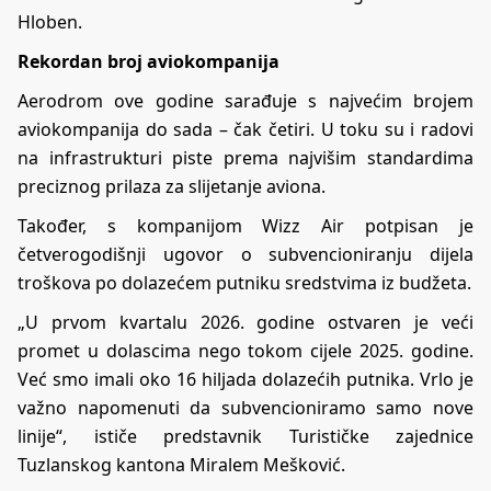
Hloben.
Rekordan broj aviokompanija
Aerodrom ove godine sarađuje s najvećim brojem
aviokompanija do sada – čak četiri. U toku su i radovi
na infrastrukturi piste prema najvišim standardima
preciznog prilaza za slijetanje aviona.
Također, s kompanijom Wizz Air potpisan je
četverogodišnji ugovor o subvencioniranju dijela
troškova po dolazećem putniku sredstvima iz budžeta.
„U prvom kvartalu 2026. godine ostvaren je veći
promet u dolascima nego tokom cijele 2025. godine.
Već smo imali oko 16 hiljada dolazećih putnika. Vrlo je
važno napomenuti da subvencioniramo samo nove
linije“, ističe predstavnik Turističke zajednice
Tuzlanskog kantona Miralem Mešković.