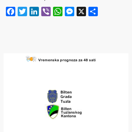
Facebook
Twitter
LinkedIn
Viber
WhatsApp
Messenger
X
Share