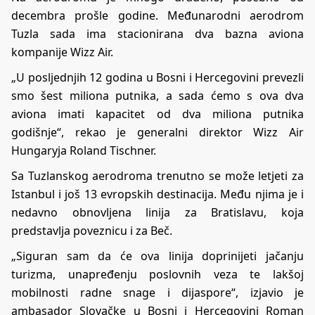
decembra prošle godine. Međunarodni aerodrom
Tuzla sada ima stacionirana dva bazna aviona
kompanije Wizz Air.
„U posljednjih 12 godina u Bosni i Hercegovini prevezli
smo šest miliona putnika, a sada ćemo s ova dva
aviona imati kapacitet od dva miliona putnika
godišnje“, rekao je generalni direktor Wizz Air
Hungaryja Roland Tischner.
Sa Tuzlanskog aerodroma trenutno se može letjeti za
Istanbul i još 13 evropskih destinacija. Među njima je i
nedavno obnovljena linija za Bratislavu, koja
predstavlja poveznicu i za Beč.
„Siguran sam da će ova linija doprinijeti jačanju
turizma, unapređenju poslovnih veza te lakšoj
mobilnosti radne snage i dijaspore“, izjavio je
ambasador Slovačke u Bosni i Hercegovini Roman