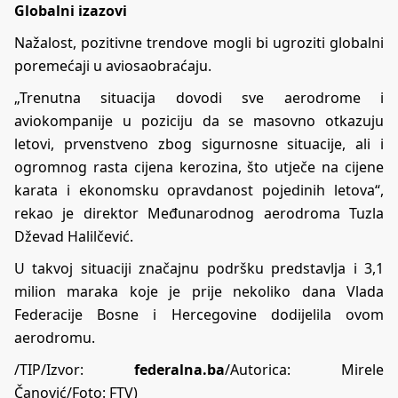
Globalni izazovi
Nažalost, pozitivne trendove mogli bi ugroziti globalni
poremećaji u aviosaobraćaju.
„Trenutna situacija dovodi sve aerodrome i
aviokompanije u poziciju da se masovno otkazuju
letovi, prvenstveno zbog sigurnosne situacije, ali i
ogromnog rasta cijena kerozina, što utječe na cijene
karata i ekonomsku opravdanost pojedinih letova“,
rekao je direktor Međunarodnog aerodroma Tuzla
Dževad Halilčević.
U takvoj situaciji značajnu podršku predstavlja i 3,1
milion maraka koje je prije nekoliko dana Vlada
Federacije Bosne i Hercegovine dodijelila ovom
aerodromu.
/TIP/Izvor:
federalna.ba
/Autorica: Mirele
Čanović/Foto: FTV)