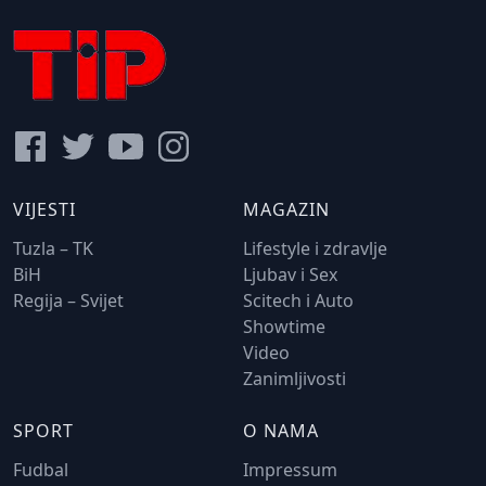
VIJESTI
MAGAZIN
Tuzla – TK
Lifestyle i zdravlje
BiH
Ljubav i Sex
Regija – Svijet
Scitech i Auto
Showtime
Video
Zanimljivosti
SPORT
O NAMA
Fudbal
Impressum