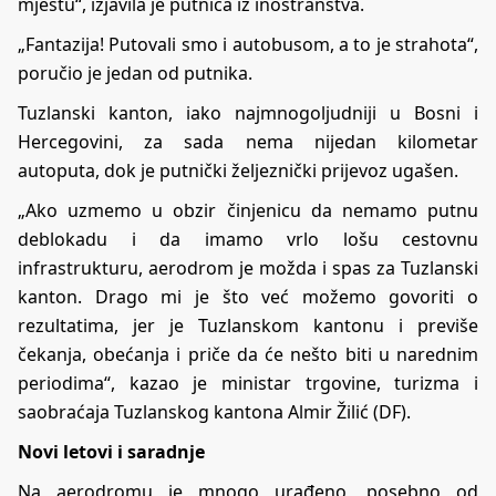
mjestu“, izjavila je putnica iz inostranstva.
„Fantazija! Putovali smo i autobusom, a to je strahota“,
poručio je jedan od putnika.
Tuzlanski kanton, iako najmnogoljudniji u Bosni i
Hercegovini, za sada nema nijedan kilometar
autoputa, dok je putnički željeznički prijevoz ugašen.
„Ako uzmemo u obzir činjenicu da nemamo putnu
deblokadu i da imamo vrlo lošu cestovnu
infrastrukturu, aerodrom je možda i spas za Tuzlanski
kanton. Drago mi je što već možemo govoriti o
rezultatima, jer je Tuzlanskom kantonu i previše
čekanja, obećanja i priče da će nešto biti u narednim
periodima“, kazao je ministar trgovine, turizma i
saobraćaja Tuzlanskog kantona Almir Žilić (DF).
Novi letovi i saradnje
Na aerodromu je mnogo urađeno, posebno od