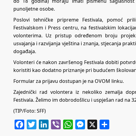
do 18 godina) moraju imati pismenu saglasnost ro
punoljetne osobe.
Poslovi tehničke pripreme Festivala, pomoć pril
Festivalskom i Press centru, na festivalskim lokac
volonterima. Uz pristup određenom broju projek
usvajanja i razvijanja vještina i znanja, stjecanja prakt
događaja.
Volonteri će nakon završenog Festivala dobiti potvrd
koristiti kao dodatno priznanje pri budućem školovanj
Formular za prijavu dostupan je na
OVOM
linku.
Zajednički rad volontera iz nekoliko zemalja dop
Festivala. Želimo im dobrodošlicu i uspješan rad na 32
(TIP/Foto: SFF)
Facebook
Twitter
LinkedIn
Viber
WhatsApp
Messenger
X
Share