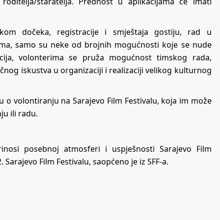
ditelja/staratelja. Prednost u aplikacijama će imati
ikom dočeka, registracije i smještaja gostiju, rad u
ijama, samo su neke od brojnih mogućnosti koje se nude
cija, volonterima se pruža mogućnost timskog rada,
ičnog iskustva u organizaciji i realizaciji velikog kulturnog
u o volontiranju na Sarajevo Film Festivalu, koja im može
u ili radu.
rinosi posebnoj atmosferi i uspješnosti Sarajevo Film
. Sarajevo Film Festivalu, saopćeno je iz SFF-a.